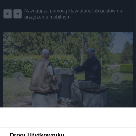
REKLAMA
Nawiguj za pomocą klawiatury, lub gestów na
urządzeniu mobilnym.
fot: fot. Piotr Podsiadły
Nowe stoły do gry w szachy, warcaby i chińczyka
Drogi Użytkowniku,