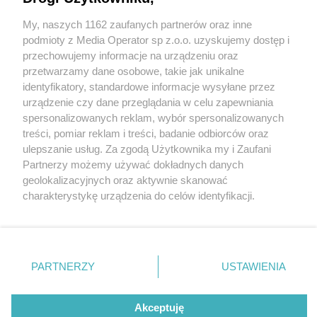
w tyskim parku pod „Żyrafą”
My, naszych 1162 zaufanych partnerów oraz inne
Wydawca mediów
lokalnych
podmioty z Media Operator sp z.o.o. uzyskujemy dostęp i
przechowujemy informacje na urządzeniu oraz
przetwarzamy dane osobowe, takie jak unikalne
3 / 3
identyfikatory, standardowe informacje wysyłane przez
urządzenie czy dane przeglądania w celu zapewniania
Szachy w Tychach2
spersonalizowanych reklam, wybór spersonalizowanych
Nie zapomnij
treści, pomiar reklam i treści, badanie odbiorców oraz
zapoznać się z:
polityką prywatności
regulamin korzystania z portali
ulepszanie usług. Za zgodą Użytkownika my i Zaufani
Twoje
miasto
Skontakuj się
z nami
Wróć do artykułu:
Partnerzy możemy używać dokładnych danych
Nowe stoły do gry w szachy, warcaby i chińczyka
Piekary Śląskie
Kontakt
geolokalizacyjnych oraz aktywnie skanować
Chorzów
Wydawca
w tyskim parku pod „Żyrafą”
charakterystykę urządzenia do celów identyfikacji.
Tarnowskie Góry
Redakcja
Ruda Śląska
Newsletter
Ponieważ cenimy Twoją prywatność, prosimy o zgodę na
Świętochłowice
Reklama
korzystanie z tych technologii poprzez kliknięcie
Tychy
„Akceptuję”. Zgoda jest dobrowolna i zawsze możesz ją
Bytom
Katowice
zmienić/wycofać klikając przycisk ustawień prywatności
REKLAMA
PARTNERZY
USTAWIENIA
Gliwice
znajdujący się w lewym dolnym rogu strony
. Niektóre
Zabrze
Zagłębie
rodzaje przetwarzania danych nie wymagają zgody
użytkownika, ale masz prawo sprzeciwić się takiemu
Akceptuję