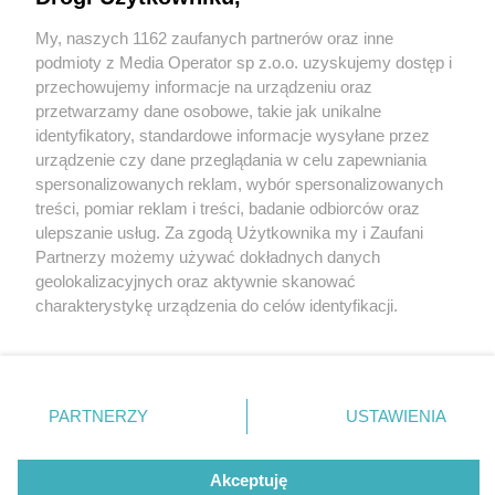
4300 zł pensji brutto plus dodatki
My, naszych 1162 zaufanych partnerów oraz inne
Wydawca mediów
lokalnych
podmioty z Media Operator sp z.o.o. uzyskujemy dostęp i
przechowujemy informacje na urządzeniu oraz
przetwarzamy dane osobowe, takie jak unikalne
2 / 2
identyfikatory, standardowe informacje wysyłane przez
urządzenie czy dane przeglądania w celu zapewniania
Nabór
spersonalizowanych reklam, wybór spersonalizowanych
Nie zapomnij
treści, pomiar reklam i treści, badanie odbiorców oraz
zapoznać się z:
polityką prywatności
regulamin korzystania z portali
ulepszanie usług. Za zgodą Użytkownika my i Zaufani
Twoje
miasto
Skontakuj się
z nami
Wróć do artykułu:
Partnerzy możemy używać dokładnych danych
Nowy nabór do służby w śląskiej policji. Nawet
Piekary Śląskie
Kontakt
geolokalizacyjnych oraz aktywnie skanować
Chorzów
Wydawca
4300 zł pensji brutto plus dodatki
charakterystykę urządzenia do celów identyfikacji.
Tarnowskie Góry
Redakcja
Ruda Śląska
Newsletter
Ponieważ cenimy Twoją prywatność, prosimy o zgodę na
Świętochłowice
Reklama
korzystanie z tych technologii poprzez kliknięcie
Tychy
„Akceptuję”. Zgoda jest dobrowolna i zawsze możesz ją
Bytom
Katowice
zmienić/wycofać klikając przycisk ustawień prywatności
REKLAMA
PARTNERZY
USTAWIENIA
Gliwice
znajdujący się w lewym dolnym rogu strony
. Niektóre
Zabrze
Zagłębie
rodzaje przetwarzania danych nie wymagają zgody
użytkownika, ale masz prawo sprzeciwić się takiemu
Akceptuję