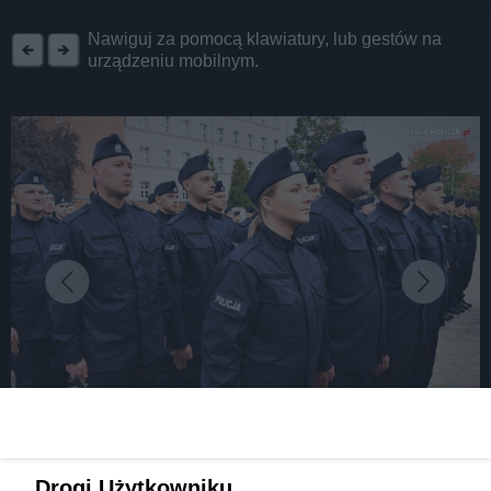
REKLAMA
Nawiguj za pomocą klawiatury, lub gestów na
urządzeniu mobilnym.
fot:
Nowy nabór do służby w śląskiej policji. Nawet
Drogi Użytkowniku,