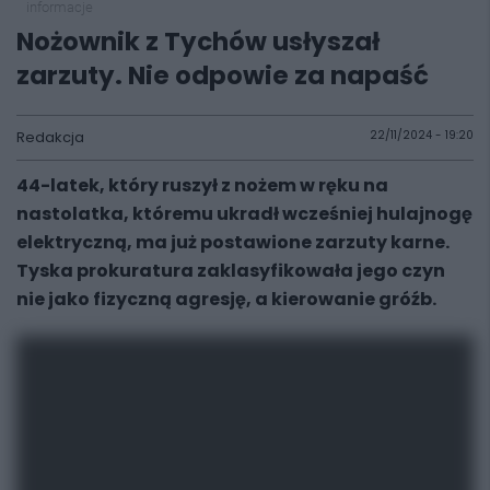
informacje
Nożownik z Tychów usłyszał
zarzuty. Nie odpowie za napaść
Redakcja
22/11/2024 - 19:20
44-latek, który ruszył z nożem w ręku na
nastolatka, któremu ukradł wcześniej hulajnogę
elektryczną, ma już postawione zarzuty karne.
Tyska prokuratura zaklasyfikowała jego czyn
nie jako fizyczną agresję, a kierowanie gróźb.