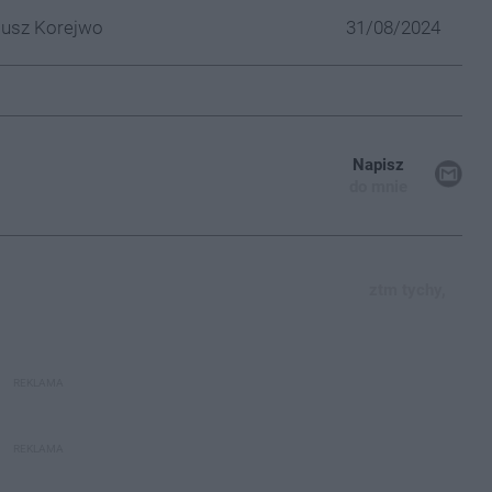
iusz Korejwo
31/08/2024
Napisz
do mnie
ztm tychy,
REKLAMA
REKLAMA