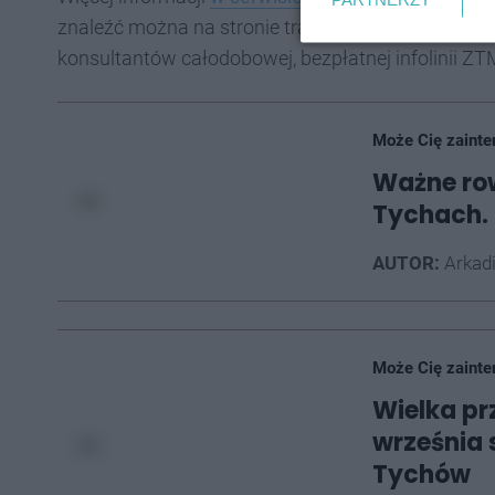
znaleźć można na stronie transportgzm.pl oraz w 
konsultantów całodobowej, bezpłatnej infolinii 
Może Cię zainte
Ważne row
Tychach. 
AUTOR:
Arkad
Może Cię zainte
Wielka pr
września 
Tychów