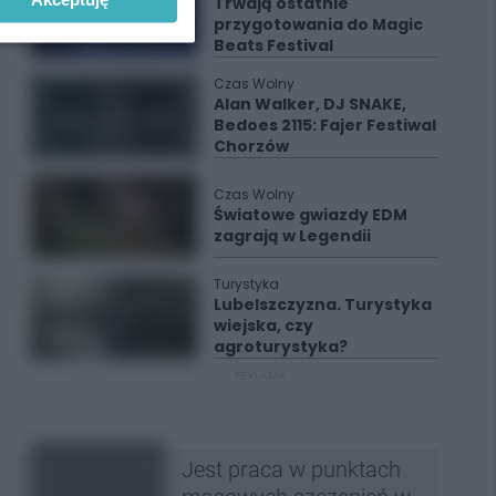
Trwają ostatnie
przygotowania do Magic
Beats Festival
Czas Wolny
Alan Walker, DJ SNAKE,
Bedoes 2115: Fajer Festiwal
Chorzów
Czas Wolny
Światowe gwiazdy EDM
zagrają w Legendii
Turystyka
Lubelszczyzna. Turystyka
wiejska, czy
agroturystyka?
REKLAMA
Jest praca w punktach