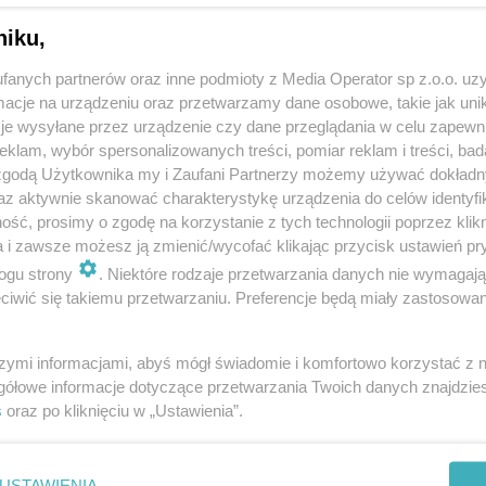
niku,
fanych partnerów oraz inne podmioty z Media Operator sp z.o.o. uz
cje na urządzeniu oraz przetwarzamy dane osobowe, takie jak unika
je wysyłane przez urządzenie czy dane przeglądania w celu zapewn
klam, wybór spersonalizowanych treści, pomiar reklam i treści, bad
 zgodą Użytkownika my i Zaufani Partnerzy możemy używać dokład
az aktywnie skanować charakterystykę urządzenia do celów identyfi
ść, prosimy o zgodę na korzystanie z tych technologii poprzez klikn
a i zawsze możesz ją zmienić/wycofać klikając przycisk ustawień pr
ogu strony
. Niektóre rodzaje przetwarzania danych nie wymagaj
iwić się takiemu przetwarzaniu. Preferencje będą miały zastosowania
REKLAMA
szymi informacjami, abyś mógł świadomie i komfortowo korzystać z
1, 272, 273, 514, 565 i 696. Wszystkie te linie nie
gółowe informacje dotyczące przetwarzania Twoich danych znajdzi
em ulicą Boczną. gdzie pojawi się tymczaaowy
s
oraz po kliknięciu w „Ustawienia”.
. Pozostałe szczegółowe informacje i rozkłady jazdy
USTAWIENIA