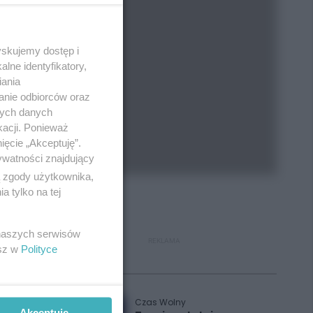
yskujemy dostęp i
lne identyfikatory,
iania
anie odbiorców oraz
nych danych
kacji. Ponieważ
ięcie „Akceptuję”.
ywatności znajdujący
ą zgody użytkownika,
 tylko na tej
 naszych serwisów
REKLAMA
esz w
Polityce
Polecane
Czas Wolny
Akceptuję