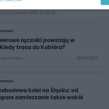
Systemie Dynamicznej Informacji Pasażerskiej oraz u
ZTM pod numerem 800 16 30 30.
resować:
erowe łączniki powstają w
Kiedy trasa do Kobióra?
iusz Korejwo
08/09/2024
resować:
zebudowa kolei na Śląsku: od
spore zamieszanie także wokół