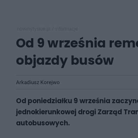
nowinytyskie.pl
/
informacje
Od 9 września rem
objazdy busów
Arkadiusz Korejwo
Od poniedziałku 9 września zaczyn
jednokierunkowej drogi Zarząd Tran
autobusowych.