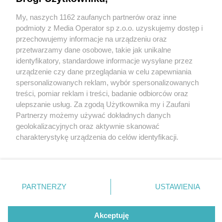
Tychach policjanci ukarali kierowcę hyundaia
My, naszych 1162 zaufanych partnerów oraz inne
Wydawca mediów
3 / 3
lokalnych
podmioty z Media Operator sp z.o.o. uzyskujemy dostęp i
przechowujemy informacje na urządzeniu oraz
Tychy mandat za
przetwarzamy dane osobowe, takie jak unikalne
identyfikatory, standardowe informacje wysyłane przez
nieodsniezony samochod 2
urządzenie czy dane przeglądania w celu zapewniania
spersonalizowanych reklam, wybór spersonalizowanych
Nie zapomnij
treści, pomiar reklam i treści, badanie odbiorców oraz
"Podróżowanie z warstwą śniegu na dachu, czy z
zapoznać się z:
polityką prywatności
regulamin korzystania z portali
ulepszanie usług. Za zgodą Użytkownika my i Zaufani
Twoje
miasto
Skontakuj się
z nami
szybami pokrytymi lodem, zagraża nie tylko samym
Partnerzy możemy używać dokładnych danych
Piekary Śląskie
Kontakt
kierującym i pasażerom, ale także innym
geolokalizacyjnych oraz aktywnie skanować
Chorzów
Wydawca
charakterystykę urządzenia do celów identyfikacji.
Tarnowskie Góry
Redakcja
użytkownikom ruchu drogowego" - mówią tyscy
Ruda Śląska
Newsletter
Ponieważ cenimy Twoją prywatność, prosimy o zgodę na
Świętochłowice
Reklama
mundurowi, przypominając o dotkliwych
korzystanie z tych technologii poprzez kliknięcie
Tychy
„Akceptuję”. Zgoda jest dobrowolna i zawsze możesz ją
Bytom
konsekwencjach takiego wykroczenia.
Katowice
zmienić/wycofać klikając przycisk ustawień prywatności
PARTNERZY
USTAWIENIA
Gliwice
znajdujący się w lewym dolnym rogu strony
. Niektóre
Zabrze
Wróć do artykułu:
Zagłębie
rodzaje przetwarzania danych nie wymagają zgody
Odśnieżaj samochód, bo inaczej mandat. W
użytkownika, ale masz prawo sprzeciwić się takiemu
Akceptuję
Tychach policjanci ukarali kierowcę hyundaia