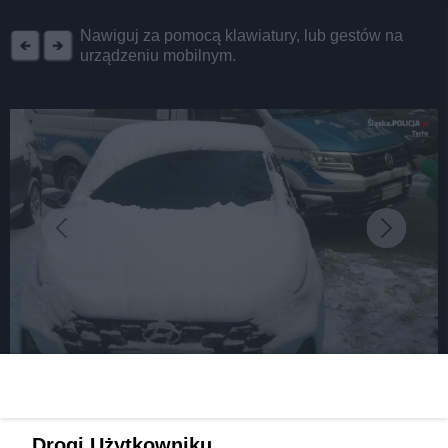
REKLAMA
Nawiguj za pomocą klawiatury, lub gestów na
urządzeniu mobilnym.
fot: Policja Tychy
Odśnieżaj samochód, bo inaczej mandat. W
Drogi Użytkowniku,