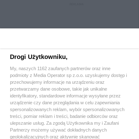
REKLAMA
Drogi Użytkowniku,
My, naszych 1162 zaufanych partnerów oraz inne
Wydawca mediów
lokalnych
podmioty z Media Operator sp z.o.o. uzyskujemy dostęp i
przechowujemy informacje na urządzeniu oraz
przetwarzamy dane osobowe, takie jak unikalne
identyfikatory, standardowe informacje wysyłane przez
urządzenie czy dane przeglądania w celu zapewniania
spersonalizowanych reklam, wybór spersonalizowanych
Nie zapomnij
treści, pomiar reklam i treści, badanie odbiorców oraz
zapoznać się z:
polityką prywatności
regulamin korzystania z portali
ulepszanie usług. Za zgodą Użytkownika my i Zaufani
Twoje
miasto
Skontakuj się
z nami
Partnerzy możemy używać dokładnych danych
Piekary Śląskie
Kontakt
geolokalizacyjnych oraz aktywnie skanować