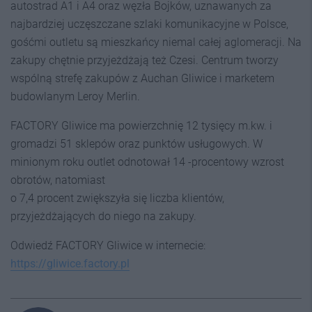
autostrad A1 i A4 oraz węzła Bojków, uznawanych za
najbardziej uczęszczane szlaki komunikacyjne w Polsce,
gośćmi outletu są mieszkańcy niemal całej aglomeracji. Na
zakupy chętnie przyjeżdżają też Czesi. Centrum tworzy
wspólną strefę zakupów z Auchan Gliwice i marketem
budowlanym Leroy Merlin.
FACTORY Gliwice ma powierzchnię 12 tysięcy m.kw. i
gromadzi 51 sklepów oraz punktów usługowych. W
minionym roku outlet odnotował 14 -procentowy wzrost
obrotów, natomiast
o 7,4 procent zwiększyła się liczba klientów,
przyjeżdżających do niego na zakupy.
Odwiedź FACTORY Gliwice w internecie:
https://gliwice.factory.pl