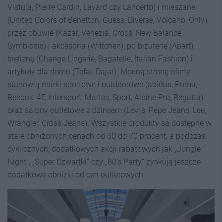
Vistula, Pierre Cardin, Lavard czy Lancerto) i mieszanej
(United Colors of Benetton, Guess, Diverse, Volcano, Only),
przez obuwie (Kazar, Venezia, Crocs, New Balance,
Symbiosis) i akcesoria (Wittchen), po biżuterię (Apart),
bieliznę (Change Lingerie, Bagatelle, Italian Fashion) i
artykuły dla domu (Tefal, Dajar). Mocną stronę oferty
stanowią marki sportowe i outdoorowe (adidas, Puma,
Reebok, 4F, Intersport, Martes, Sport, Alpine Pro, Regatta)
oraz salony outletowe z dżinsem (Levi’s, Pepe Jeans, Lee,
Wrangler, Cross Jeans). Wszystkie produkty są dostępne w
stale obniżonych cenach od 30 do 70 procent, a podczas
cyklicznych, dodatkowych akcji rabatowych jak „Jungle
Night”, „Super Czwartki” czy „80’s Party” zyskują jeszcze
dodatkowe obniżki od cen outletowych.