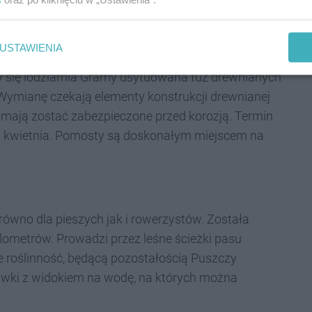
USTAWIENIA
werową - warto skusić się na przekąskę, serwowaną
y się lodziarnia Gramy usytuowana tuż drewnianych
 Wymianę czekają elementy konstrukcji drewnianej
mają zostać zabezpieczone przed korozją. Termin
9 kwietnia. Pomosty są doskonałym miejscem na
równo dla pieszych jak i rowerzystów. Została
lometrów. Prowadzi przez leśne ścieżki pasu
 roślinność, będącą pozostałością Puszczy
awki z widokiem na wodę, na których można