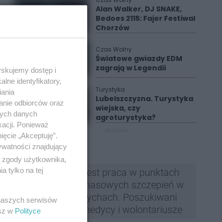
Alan Walker, DJ SNAKE,
Bedoes 2115: Fajer Festiwal
Chorzów
Czas Wolny
Światowe gwiazdy EDM
zagrają w Legendii
yskujemy dostęp i
lne identyfikatory,
Turystyka
iania
Lubelszczyzna. Turystyka
anie odbiorców oraz
wiejska, czy
nych danych
agroturystyka?
kacji. Ponieważ
REKLAMA
ięcie „Akceptuję”.
ywatności znajdujący
ą zgody użytkownika,
 tylko na tej
Jest praca w punktach
masowych szczepień w
Tychach. Poszukiwani
 naszych serwisów
medycy i wolontariusze
esz w
Polityce