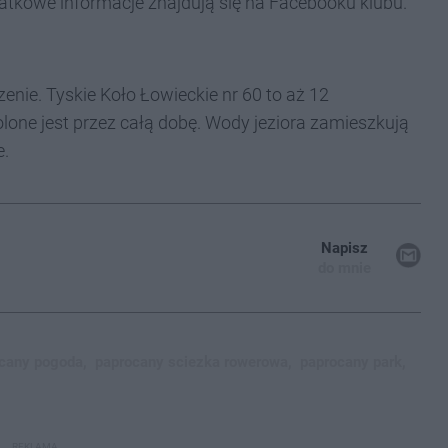
odatkowe informacje znajdują się na Facebooku klubu.
ie. Tyskie Koło Łowieckie nr 60 to aż 12
lone jest przez całą dobę. Wody jeziora zamieszkują
e.
Napisz
do mnie
cany pogoda,
paprocany sciezka rowerowa,
paprocany park,
REKLAMA