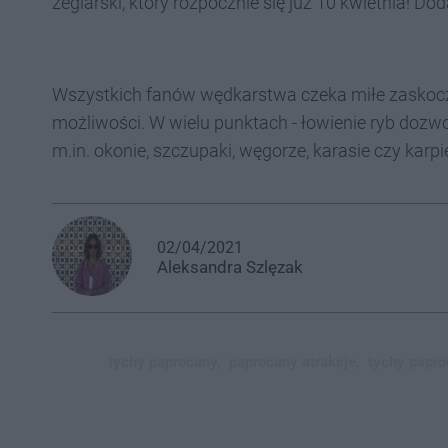
żeglarski, który rozpocznie się już 10 kwietnia! D
Wszystkich fanów wędkarstwa czeka miłe zaskoczen
możliwości. W wielu punktach - łowienie ryb dozwo
m.in. okonie, szczupaki, węgorze, karasie czy karpi
02/04/2021
Aleksandra
Szlęzak
tychy paprocany,
paprocany atrakcje,
tychy papro