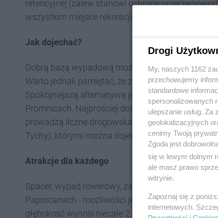
retencyjnej (zalew stanowi ochronę przeciwpowodz
wszystkim miejsce rekreacji.
Jak dojechać?
Drogi Użytkow
Dobrą bazą wypadową może być popularny parking 
My, naszych 1162 zau
przechowujemy informa
Warto jednak pamiętać, że zwłaszcza w pogodne d
standardowe informac
Spokojniejszą alternatywą jest parking pod re
spersonalizowanych re
Promnicach. Najprościej dostać się tam (od strony
ulepszanie usług. Za
prowadzą liczne drogowskazy wskazujące Promnic
geolokalizacyjnych or
cenimy Twoją prywatno
Tychy), którymi można dojechać nad jezioro to 4 i 
Zgoda jest dobrowoln
się w lewym dolnym r
Atrakcje dla każdego
ale masz prawo sprzec
witrynie.
Spacer, wypad rowerowy, zabawa z dziećmi, plaż
Zapoznaj się z poniż
Paprocanach - możliwości jest naprawdę wiele. Pow
internetowych. Szcze
głębokość wynosi niecałe 2 metry.
Prywatności
i
Cookie