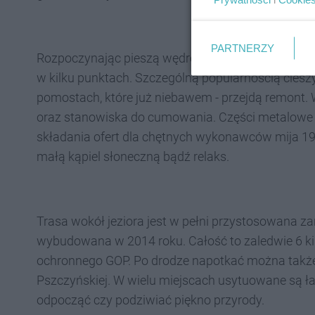
PARTNERZY
Rozpoczynając pieszą wędrówkę lub wycieczkę ro
w kilku punktach. Szczególną popularnością ciesz
pomostach, które już niebawem - przejdą remont.
oraz stanowiska do cumowania. Części metalowe 
składania ofert dla chętnych wykonawców mija 1
małą kąpiel słoneczną bądź relaks.
Trasa wokół jeziora jest w pełni przystosowana za
wybudowana w 2014 roku. Całość to zaledwie 6 ki
ochronnego GOP. Po drodze napotkać można także
Pszczyńskiej. W wielu miejscach usytuowane są ł
odpocząć czy podziwiać piękno przyrody.