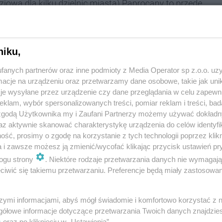
iową dla kilku dzielnic miasta) Paprocany to przede
niku,
przy ul. Sikorskiego 100 lub Nad Jeziorem 45.
fanych partnerów oraz inne podmioty z Media Operator sp z.o.o. uz
cje na urządzeniu oraz przetwarzamy dane osobowe, takie jak unika
ni - ciężko upolować tam wolne miejsce.
je wysyłane przez urządzenie czy dane przeglądania w celu zapewn
montowanym obecnie Zameczkiem Myśliwskim w
klam, wybór spersonalizowanych treści, pomiar reklam i treści, bad
 Tychów) DK1. Po zjeździe z trasy, w głąb lasu
 zgodą Użytkownika my i Zaufani Partnerzy możemy używać dokład
e. Autobusy ZTM (kursujące na trasie Katowice-
az aktywnie skanować charakterystykę urządzenia do celów identyfi
ść, prosimy o zgodę na korzystanie z tych technologii poprzez klikn
14.
a i zawsze możesz ją zmienić/wycofać klikając przycisk ustawień pr
ogu strony
. Niektóre rodzaje przetwarzania danych nie wymagaj
iwić się takiemu przetwarzaniu. Preferencje będą miały zastosowania
owanie, wędkarstwo czy sporty wodne. Na
szymi informacjami, abyś mógł świadomie i komfortowo korzystać z
ierzchnia jeziora to ponad 130 hektarów, a średnia
gółowe informacje dotyczące przetwarzania Twoich danych znajdzi
s
oraz po kliknięciu w „Ustawienia”.