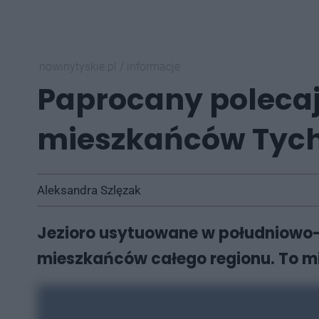
nowinytyskie.pl
/
informacje
Paprocany polecają
mieszkańców Tyc
Aleksandra Szlęzak
Jezioro usytuowane w południowo-z
mieszkańców całego regionu. To mi