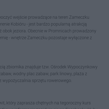
zeoczyć wejście prowadzące na teren Zameczku
enie Kobióru - jest bardzo popularną atrakcją
uż obok jeziora. Obecnie w Promnicach prowadzony
ndemię - wnętrze Zameczku pozostaje wyłączone z
cią zbiornika znajduje tzw. Ośrodek Wypoczynkowy
zabaw, wodny plac zabaw, park linowy, plaża z
z wypożyczalnia sprzętu rowerowego.
wit, który zaprasza chętnych na tegoroczny kurs