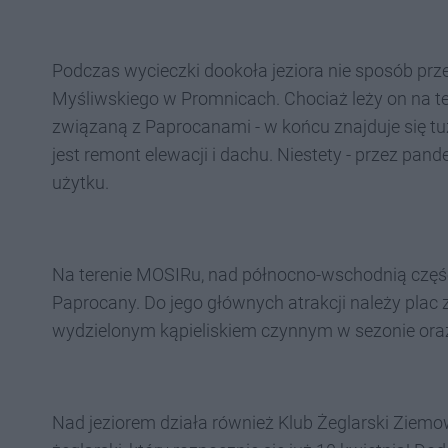
Podczas wycieczki dookoła jeziora nie sposób pr
Myśliwskiego w Promnicach. Chociaż leży on na ter
związaną z Paprocanami - w końcu znajduje się t
jest remont elewacji i dachu. Niestety - przez pa
użytku.
Na terenie MOSIRu, nad północno-wschodnią częś
Paprocany. Do jego głównych atrakcji należy plac 
wydzielonym kąpieliskiem czynnym w sezonie ora
Nad jeziorem działa również Klub Żeglarski Ziemo