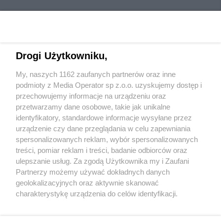
Drogi Użytkowniku,
My, naszych 1162 zaufanych partnerów oraz inne
Wydawca mediów
lokalnych
podmioty z Media Operator sp z.o.o. uzyskujemy dostęp i
przechowujemy informacje na urządzeniu oraz
przetwarzamy dane osobowe, takie jak unikalne
identyfikatory, standardowe informacje wysyłane przez
urządzenie czy dane przeglądania w celu zapewniania
spersonalizowanych reklam, wybór spersonalizowanych
Nie zapomnij
treści, pomiar reklam i treści, badanie odbiorców oraz
zapoznać się z:
polityką prywatności
regulamin korzystania z portali
ulepszanie usług. Za zgodą Użytkownika my i Zaufani
Twoje
miasto
Skontakuj się
z nami
Partnerzy możemy używać dokładnych danych
Piekary Śląskie
Kontakt
geolokalizacyjnych oraz aktywnie skanować
Chorzów
Wydawca
charakterystykę urządzenia do celów identyfikacji.
Tarnowskie Góry
Redakcja
Ruda Śląska
Newsletter
Ponieważ cenimy Twoją prywatność, prosimy o zgodę na
Świętochłowice
Reklama
korzystanie z tych technologii poprzez kliknięcie
Tychy