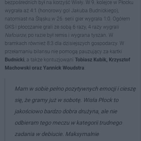
bezpośrednich był na korzyść Wisły. W 9. kolejce w Płocku
wygrała aż 4:1 (honorowy gol Jakuba Budnickiego),
natomiast na Śląsku w 26. serii gier wygrała 1:0. Ogółem
GKS i płocczanie grali ze sobą 6 razy, 4 razy wygrali
Nafciarze
, po razie był remis i wygrana tyszan. W
bramkach również 8:3 dla dzisiejszych gospodarzy. W
przełamaniu bilansu nie pomogą pauzujący za kartki
Budnicki
, a także kontuzjowani
Tobiasz Kubik, Krzysztof
Machowski oraz Yannick Woudstra
.
Mam w sobie pełno pozytywnych emocji i cieszę
się, że gramy już w sobotę. Wisła Płock to
jakościowo bardzo dobra drużyna, ale nie
odbieram tego meczu w kategorii trudnego
zadania w debiucie. Maksymalnie