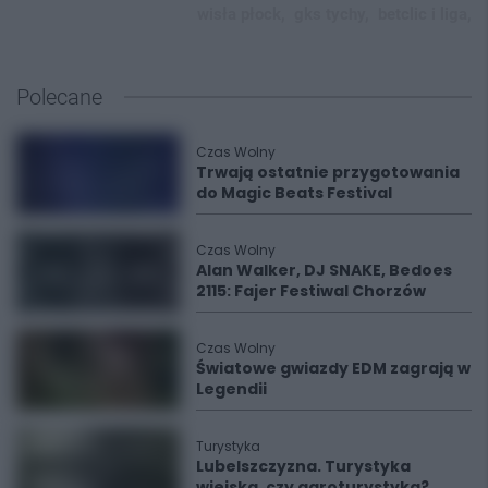
wisła płock,
gks tychy,
betclic i liga,
Polecane
Czas Wolny
Trwają ostatnie przygotowania
do Magic Beats Festival
Czas Wolny
Alan Walker, DJ SNAKE, Bedoes
2115: Fajer Festiwal Chorzów
Czas Wolny
Światowe gwiazdy EDM zagrają w
Legendii
Turystyka
Lubelszczyzna. Turystyka
wiejska, czy agroturystyka?