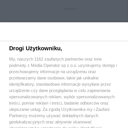
REKLAMA
Drogi Użytkowniku,
My, naszych 1162 zaufanych partnerów oraz inne
Wydawca mediów
lokalnych
podmioty z Media Operator sp z.o.o. uzyskujemy dostęp i
przechowujemy informacje na urządzeniu oraz
przetwarzamy dane osobowe, takie jak unikalne
identyfikatory, standardowe informacje wysyłane przez
urządzenie czy dane przeglądania w celu zapewniania
spersonalizowanych reklam, wybór spersonalizowanych
Nie zapomnij
treści, pomiar reklam i treści, badanie odbiorców oraz
zapoznać się z:
polityką prywatności
regulamin korzystania z portali
ulepszanie usług. Za zgodą Użytkownika my i Zaufani
Twoje
miasto
Skontakuj się
z nami
Partnerzy możemy używać dokładnych danych
Piekary Śląskie
Kontakt
geolokalizacyjnych oraz aktywnie skanować
Chorzów
Wydawca