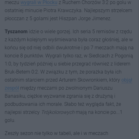
meczu
wygrali w Płocku
z Ruchem Chorzów 3:2 po golu w
ostatniej minucie Piotra Krawczyka. Najlepszym strzelcem
płocczan z 5 golami jest Hiszpan Jorge Jimenez.
Tyszanom
idzie o wiele gorzej. Ich seria 5 remisów z rzędu
z każdym kolejnym wyśmiewana była coraz głośniej, ale w
końcu się od niej odbili dwukrotnie i po 7 meczach mają na
koncie 8 punktów. Wygrali tylko raz, w Siedlcach z Pogonią
1:0, by tydzień później u siebie przegrać również z liderem
Bruk-Betem 0:2. W związku z tym, że porażka była ich
ostatnim starciem przed Arturem Skowronkiem, który
objął
zespół
między meczami po zwolnionym Dariuszu
Banasiku, ciężkie wyzwanie zgrania się z drużyną i
podbudowania ich morale. Słabo też wygląda fakt, że
najlepsi strzelcy
Trójkolorowych
mają na koncie po...1
golu.
Zeszły sezon nie tylko w tabeli, ale i w meczach