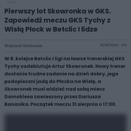
sport
Pierwszy lot Skowronka w GKS.
Zapowiedź meczu GKS Tychy z
Wisłą Płock w Betclic I lidze
Wojciech Sontowski
31/08/2024 - 11:16
W 8. kolejce Betclic I ligi na ławce trenerskiej GKS
Tychy zadebiutuje Artur Skowronek. Nowy trener
dostanie trudne zadanie na dzień dobry, jego
podopieczni jadą do Płocka na Wisłę, a
Skowronek musi widzieć nad sobą miecz
Damoklesa zawieszony przez Dariusza
Banasika. Początek meczu 31 sierpnia o 17:00.