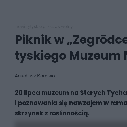
nowinytyskie.pl
/
czas wolny
Piknik w „Zegrōdce
tyskiego Muzeum 
Arkadiusz Korejwo
20 lipca muzeum na Starych Tychac
i poznawania się nawzajem w rama
skrzynek z roślinnością.