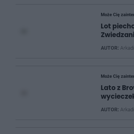
Może Cię zainte
Lot piech
Zwiedzani
AUTOR:
Arkad
Może Cię zainte
Lato z Br
wycieczek
AUTOR:
Arkad