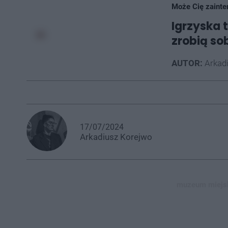
Może Cię zainte
Igrzyska 
zrobią so
AUTOR:
Arkad
17/07/2024
Arkadiusz
Korejwo
muzeum miejsk