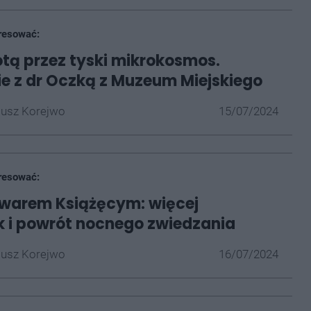
resować:
otą przez tyski mikrokosmos.
e z dr Oczką z Muzeum Miejskiego
iusz Korejwo
15/07/2024
resować:
owarem Książęcym: więcej
 i powrót nocnego zwiedzania
iusz Korejwo
16/07/2024