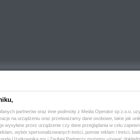
REKLAMA
 które pozwalały od pokoleń hodować rośliny mimo
niku,
ąd pięć razy miejscem różnych tematycznych spotkań,
j Nocy Muzeów. Uczestnicy - wśród których
fanych partnerów oraz inne podmioty z Media Operator sp z.o.o. uz
- byli m.in. na wycieczce po pszczyńskim parku i lasach
cje na urządzeniu oraz przetwarzamy dane osobowe, takie jak unika
je wysyłane przez urządzenie czy dane przeglądania w celu zapewn
eraz przyszedł czas na zapoznawczy piknik.
klam, wybór spersonalizowanych treści, pomiar reklam i treści, bad
 zgodą Użytkownika my i Zaufani Partnerzy możemy używać dokład