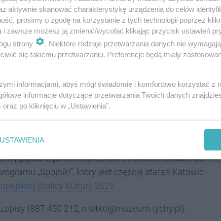
az aktywnie skanować charakterystykę urządzenia do celów identyfi
ść, prosimy o zgodę na korzystanie z tych technologii poprzez klikn
ka wspólny piknik. Nie zabraknie formy
a i zawsze możesz ją zmienić/wycofać klikając przycisk ustawień pr
ych, która porwie w wir twórczości na świeżym
ogu strony
. Niektóre rodzaje przetwarzania danych nie wymagaj
iwić się takiemu przetwarzaniu. Preferencje będą miały zastosowania
ictwa mieszkanki i mieszkańców Tychów w
a członkinie i członków najbliższej,
szymi informacjami, abyś mógł świadomie i komfortowo korzystać z
ności ze Starych Tychów, osiedli A i B -
gółowe informacje dotyczące przetwarzania Twoich danych znajdzi
s
oraz po kliknięciu w „Ustawienia”.
USTAWIENIA
ie wyglądać będzie miejsce, które zostanie oddane do
ogramu „Spójnik!”, który jest częścią starań Katowic
ropejskiej Stolicy Kultury 2029
.
 zapisy (887 450 212, n.sitko@muzeum.tychy.pl).