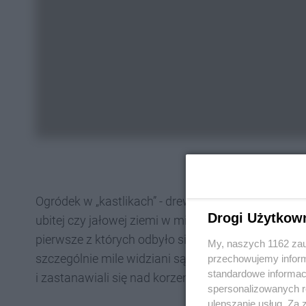
Ogródek w „kastlikach” - drewnianych skrzyniach,
Drogi Użytkow
ubitej czy jałowej ziemi w miastach - był już dot
pierwsze z których odbyło się podczas tegoroczne
My, naszych 1162 zau
szczególnie mile widziani są seniorzy i najmłodsi 
przechowujemy informa
standardowe informac
i zastanawiali się nad korzeniami i kwitnięciem; t
spersonalizowanych re
ulepszanie usług. Za