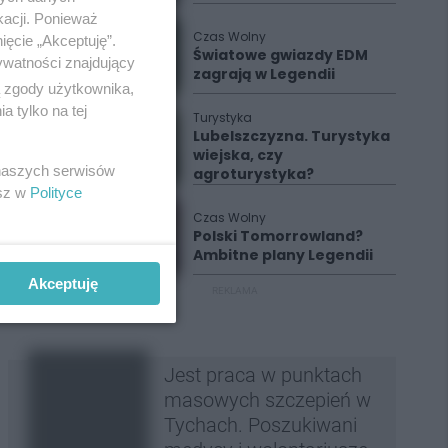
kacji. Ponieważ
Czas Wolny
ięcie „Akceptuję”.
Światowe gwiazdy EDM
ywatności znajdujący
zagrają w Legendii
ą zgody użytkownika,
 tylko na tej
Turystyka
Lubelszczyzna. Turystyka
wiejska, czy
 naszych serwisów
agroturystyka?
esz w
Polityce
Czas Wolny
Polski Tomorrowland?
Ambitne plany Legendii
Akceptuję
REKLAMA
Jest praca w punktach
masowych szczepień w
Tychach. Poszukiwani