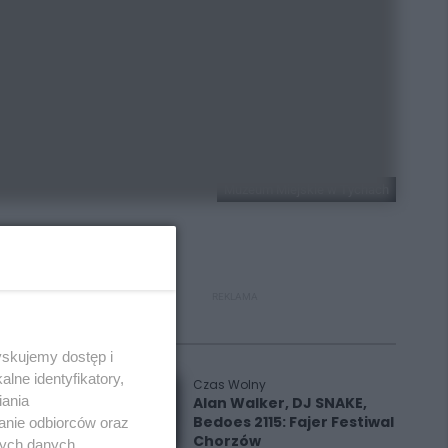
Muzeum Miejskie w Tychach
REKLAMA
Polecane
yskujemy dostęp i
lne identyfikatory,
Czas Wolny
iania
Alan Walker, DJ SNAKE,
Bedoes 2115: Fajer Festiwal
anie odbiorców oraz
Chorzów
nych danych