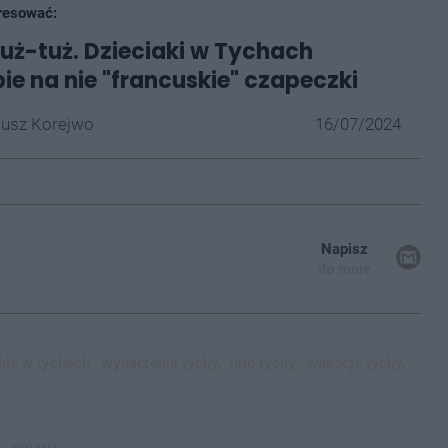
resować:
tuż-tuż. Dzieciaki w Tychach
bie na nie "francuskie" czapeczki
iusz Korejwo
16/07/2024
Napisz
do mnie
ie w tychach,
wydarzenia tychy,
lato tychy,
wakacje tychy,
REKLAMA