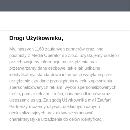
Drogi Użytkowniku,
My, naszych 1160 zaufanych partnerów oraz inne
Wydawca mediów
lokalnych
podmioty z Media Operator sp z.o.o. uzyskujemy dostęp i
przechowujemy informacje na urządzeniu oraz
przetwarzamy dane osobowe, takie jak unikalne
identyfikatory, standardowe informacje wysyłane przez
urządzenie czy dane przeglądania w celu zapewniania
spersonalizowanych reklam, wybór spersonalizowanych
Nie zapomnij
treści, pomiar reklam i treści, badanie odbiorców oraz
zapoznać się z:
polityką prywatności
regulamin korzystania z portali
ulepszanie usług. Za zgodą Użytkownika my i Zaufani
Twoje
miasto
Skontakuj się
z nami
Partnerzy możemy używać dokładnych danych
Piekary Śląskie
Kontakt
geolokalizacyjnych oraz aktywnie skanować
Chorzów
Wydawca
charakterystykę urządzenia do celów identyfikacji.
Tarnowskie Góry
Redakcja
Ruda Śląska
Newsletter
Ponieważ cenimy Twoją prywatność, prosimy o zgodę na
Świętochłowice
Reklama