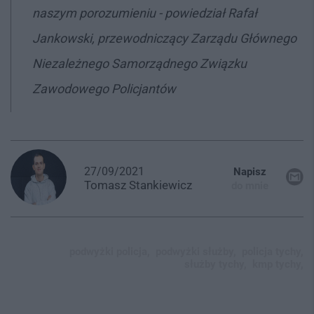
naszym porozumieniu
- powiedział Rafał
Jankowski, przewodniczący Zarządu Głównego
Niezależnego Samorządnego Związku
Zawodowego Policjantów
27/09/2021
Napisz
Tomasz
Stankiewicz
do mnie
podwyżki policja,
podwyżki służby,
policja tychy,
służby tychy,
kmp tychy,