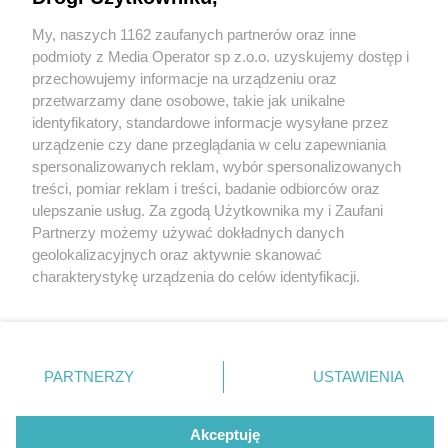
Akcja ma zapewnić bezpieczeństwo i porządek na
drogach
My, naszych 1162 zaufanych partnerów oraz inne
Wydawca mediów
lokalnych
podmioty z Media Operator sp z.o.o. uzyskujemy dostęp i
przechowujemy informacje na urządzeniu oraz
przetwarzamy dane osobowe, takie jak unikalne
identyfikatory, standardowe informacje wysyłane przez
1 / 3
urządzenie czy dane przeglądania w celu zapewniania
Policyjna akcja "Bezpieczne
spersonalizowanych reklam, wybór spersonalizowanych
Nie zapomnij
treści, pomiar reklam i treści, badanie odbiorców oraz
zapoznać się z:
polityką prywatności
regulamin korzystania z portali
Ferie"
ulepszanie usług. Za zgodą Użytkownika my i Zaufani
Twoje
miasto
Skontakuj się
z nami
Partnerzy możemy używać dokładnych danych
Piekary Śląskie
Kontakt
geolokalizacyjnych oraz aktywnie skanować
Chorzów
Wydawca
Policyjna akcja "Bezpieczne Ferie"
charakterystykę urządzenia do celów identyfikacji.
Tarnowskie Góry
Redakcja
Ruda Śląska
Newsletter
Ponieważ cenimy Twoją prywatność, prosimy o zgodę na
Świętochłowice
Reklama
korzystanie z tych technologii poprzez kliknięcie
Tychy
„Akceptuję”. Zgoda jest dobrowolna i zawsze możesz ją
Bytom
Katowice
zmienić/wycofać klikając przycisk ustawień prywatności
REKLAMA
PARTNERZY
USTAWIENIA
Gliwice
znajdujący się w lewym dolnym rogu strony
. Niektóre
Zabrze
Zagłębie
rodzaje przetwarzania danych nie wymagają zgody
użytkownika, ale masz prawo sprzeciwić się takiemu
Akceptuję