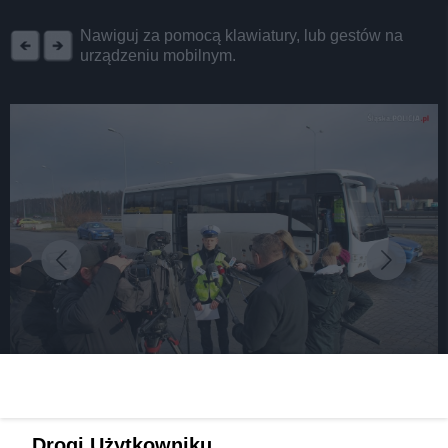
REKLAMA
Nawiguj za pomocą klawiatury, lub gestów na
urządzeniu mobilnym.
fot: Śląska Policja
Policja prowadzi działania „Bezpieczne Ferie”.
Drogi Użytkowniku,