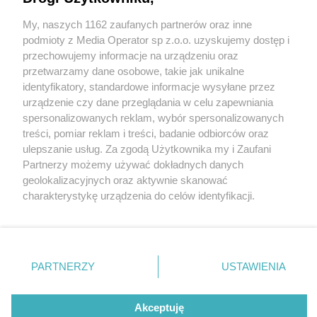
budynków wspólnot mieszkaniowych w 2021 r.
My, naszych 1162 zaufanych partnerów oraz inne
Wydawca mediów
lokalnych
podmioty z Media Operator sp z.o.o. uzyskujemy dostęp i
przechowujemy informacje na urządzeniu oraz
przetwarzamy dane osobowe, takie jak unikalne
identyfikatory, standardowe informacje wysyłane przez
3 / 4
urządzenie czy dane przeglądania w celu zapewniania
spersonalizowanych reklam, wybór spersonalizowanych
Remonty i
Nie zapomnij
treści, pomiar reklam i treści, badanie odbiorców oraz
zapoznać się z:
polityką prywatności
regulamin korzystania z portali
ulepszanie usług. Za zgodą Użytkownika my i Zaufani
termomodernizacje
Twoje
miasto
Skontakuj się
z nami
Partnerzy możemy używać dokładnych danych
Piekary Śląskie
Kontakt
geolokalizacyjnych oraz aktywnie skanować
Chorzów
Wydawca
charakterystykę urządzenia do celów identyfikacji.
Tarnowskie Góry
Redakcja
Ruda Śląska
Newsletter
Ponieważ cenimy Twoją prywatność, prosimy o zgodę na
Świętochłowice
Reklama
korzystanie z tych technologii poprzez kliknięcie
Tychy
„Akceptuję”. Zgoda jest dobrowolna i zawsze możesz ją
Bytom
Katowice
zmienić/wycofać klikając przycisk ustawień prywatności
REKLAMA
PARTNERZY
USTAWIENIA
Gliwice
znajdujący się w lewym dolnym rogu strony
. Niektóre
Zabrze
Zagłębie
rodzaje przetwarzania danych nie wymagają zgody
użytkownika, ale masz prawo sprzeciwić się takiemu
Akceptuję