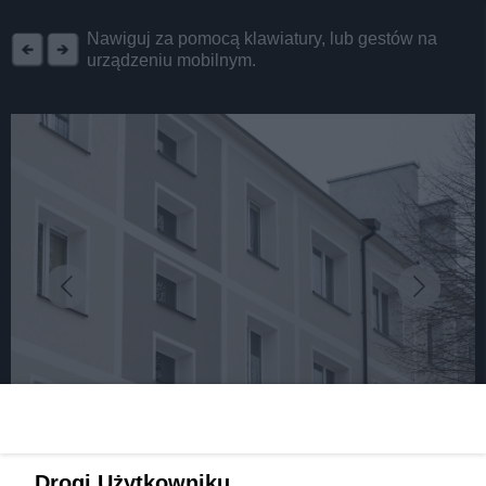
REKLAMA
Nawiguj za pomocą klawiatury, lub gestów na
urządzeniu mobilnym.
fot:
Prawie 10 mln zł na remonty i termomodernizacje
Drogi Użytkowniku,