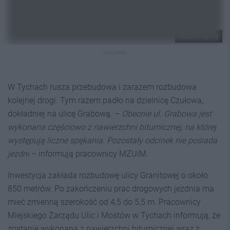
MZUiM Tychy
REKLAMA
W Tychach rusza przebudowa i zarazem rozbudowa
kolejnej drogi. Tym razem padło na dzielnicę Czułowa,
dokładniej na ulicę Grabową. –
Obecnie ul. Grabowa jest
wykonana częściowo z nawierzchni bitumicznej, na której
występują liczne spękania. Pozostały odcinek nie posiada
jezdni
– informują pracownicy MZUiM.
Inwestycja zakłada rozbudowę ulicy Granitowej o około
850 metrów. Po zakończeniu prac drogowych jezdnia ma
mieć zmienną szerokość od 4,5 do 5,5 m. Pracownicy
Miejskiego Zarządu Ulic i Mostów w Tychach informują, że
zostanie wykonana z nawierzchni bitumicznej wraz z