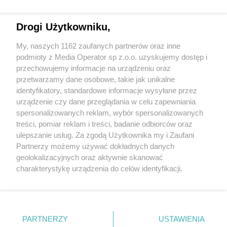
Drogi Użytkowniku,
My, naszych 1162 zaufanych partnerów oraz inne
Wydawca mediów
lokalnych
podmioty z Media Operator sp z.o.o. uzyskujemy dostęp i
przechowujemy informacje na urządzeniu oraz
przetwarzamy dane osobowe, takie jak unikalne
identyfikatory, standardowe informacje wysyłane przez
urządzenie czy dane przeglądania w celu zapewniania
spersonalizowanych reklam, wybór spersonalizowanych
Nie zapomnij
treści, pomiar reklam i treści, badanie odbiorców oraz
zapoznać się z:
polityką prywatności
regulamin korzystania z portali
ulepszanie usług. Za zgodą Użytkownika my i Zaufani
Twoje
miasto
Skontakuj się
z nami
Partnerzy możemy używać dokładnych danych
Piekary Śląskie
Kontakt
geolokalizacyjnych oraz aktywnie skanować
Chorzów
Wydawca
charakterystykę urządzenia do celów identyfikacji.
Tarnowskie Góry
Redakcja
Ruda Śląska
Newsletter
Ponieważ cenimy Twoją prywatność, prosimy o zgodę na
Świętochłowice
Reklama
korzystanie z tych technologii poprzez kliknięcie
Tychy
„Akceptuję”. Zgoda jest dobrowolna i zawsze możesz ją
Bytom
Katowice
zmienić/wycofać klikając przycisk ustawień prywatności
PARTNERZY
USTAWIENIA
Gliwice
znajdujący się w lewym dolnym rogu strony
. Niektóre
Zabrze