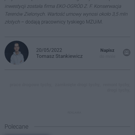
inwestycji została firma EKO-OGRÓD Z. F. Konserwacja
Terenów Zielonych. Wartość umowy wynosi około 3,5 mln
złotych
– dodają pracownicy tyskiego MZUiM.
20/05/2022
Napisz
Tomasz
Stankiewicz
do mnie
prace drogowe tychy,
zamknięte drogi tychy,
remont tychy,
drogi tychy,
REKLAMA
Polecane