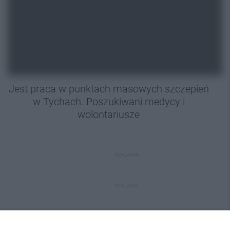
Jest praca w punktach masowych szczepień
w Tychach. Poszukiwani medycy i
wolontariusze
REKLAMA
REKLAMA