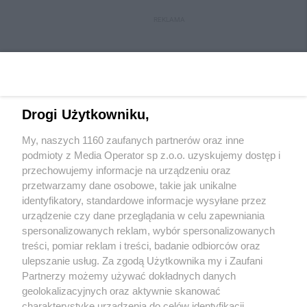
REKLAMA
Drogi Użytkowniku,
My, naszych 1160 zaufanych partnerów oraz inne
Wydawca mediów
lokalnych
podmioty z Media Operator sp z.o.o. uzyskujemy dostęp i
przechowujemy informacje na urządzeniu oraz
przetwarzamy dane osobowe, takie jak unikalne
identyfikatory, standardowe informacje wysyłane przez
urządzenie czy dane przeglądania w celu zapewniania
spersonalizowanych reklam, wybór spersonalizowanych
Nie zapomnij
treści, pomiar reklam i treści, badanie odbiorców oraz
zapoznać się z:
polityką prywatności
regulamin korzystania z portali
ulepszanie usług. Za zgodą Użytkownika my i Zaufani
Twoje
miasto
Skontakuj się
z nami
Partnerzy możemy używać dokładnych danych
Piekary Śląskie
Kontakt
geolokalizacyjnych oraz aktywnie skanować
Chorzów
Wydawca
charakterystykę urządzenia do celów identyfikacji.