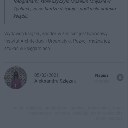
fotografiami, które użyczyło Muzeum Miejskie w
Tychach, za co bardzo dziękuję
- podkreśla autorka
książki.
Wydawcą książki „Spodek w zenicie" jest Narodowy
Instytut Architektury i Urbanistyki. Pozycji można już
szukać w księgarniach.
05/03/2021
Napisz
Aleksandra
Szlęzak
do mnie
tychy,
książka,
architektura,
spodek,
przewodnik,
autor,
konserwator,
zabytki,
budynki,
tychy wycieczka,
tychy podróże,