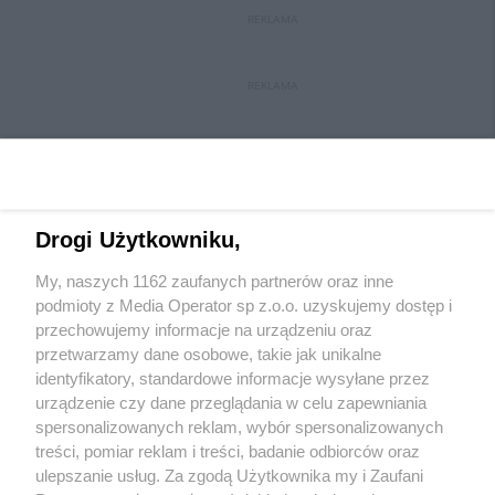
REKLAMA
REKLAMA
Drogi Użytkowniku,
My, naszych 1162 zaufanych partnerów oraz inne
Wydawca mediów
lokalnych
podmioty z Media Operator sp z.o.o. uzyskujemy dostęp i
przechowujemy informacje na urządzeniu oraz
przetwarzamy dane osobowe, takie jak unikalne
identyfikatory, standardowe informacje wysyłane przez
urządzenie czy dane przeglądania w celu zapewniania
spersonalizowanych reklam, wybór spersonalizowanych
Nie zapomnij
treści, pomiar reklam i treści, badanie odbiorców oraz
zapoznać się z:
polityką prywatności
regulamin korzystania z portali
ulepszanie usług. Za zgodą Użytkownika my i Zaufani
Twoje
miasto
Skontakuj się
z nami