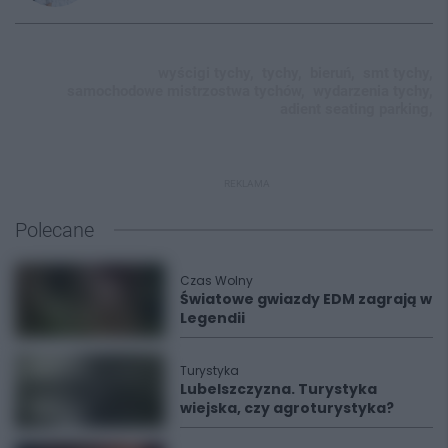
wyścigi tychy,
tychy,
bieruń,
smt tychy,
samochodowe mistrzostwa tychów,
wydarzenia tychy,
adient seating parking,
REKLAMA
Polecane
Czas Wolny
Światowe gwiazdy EDM zagrają w
Legendii
Turystyka
Lubelszczyzna. Turystyka
wiejska, czy agroturystyka?