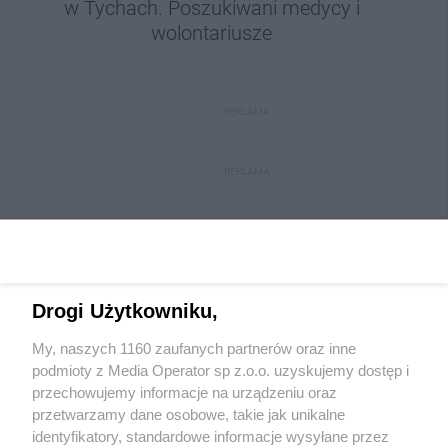
w Tychach. Poszukiwani medycy i
wolontariusze
REKLAMA
REKLAMA
Drogi Użytkowniku,
My, naszych 1160 zaufanych partnerów oraz inne
Wydawca mediów
lokalnych
podmioty z Media Operator sp z.o.o. uzyskujemy dostęp i
przechowujemy informacje na urządzeniu oraz
przetwarzamy dane osobowe, takie jak unikalne
identyfikatory, standardowe informacje wysyłane przez