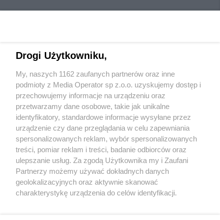
Drogi Użytkowniku,
My, naszych 1162 zaufanych partnerów oraz inne
Wydawca mediów
lokalnych
podmioty z Media Operator sp z.o.o. uzyskujemy dostęp i
przechowujemy informacje na urządzeniu oraz
przetwarzamy dane osobowe, takie jak unikalne
identyfikatory, standardowe informacje wysyłane przez
urządzenie czy dane przeglądania w celu zapewniania
spersonalizowanych reklam, wybór spersonalizowanych
Nie zapomnij
treści, pomiar reklam i treści, badanie odbiorców oraz
zapoznać się z:
polityką prywatności
regulamin korzystania z portali
ulepszanie usług. Za zgodą Użytkownika my i Zaufani
Twoje
miasto
Skontakuj się
z nami
Partnerzy możemy używać dokładnych danych
Piekary Śląskie
Kontakt
geolokalizacyjnych oraz aktywnie skanować
Chorzów
Wydawca
charakterystykę urządzenia do celów identyfikacji.
Tarnowskie Góry
Redakcja
Ruda Śląska
Newsletter
Ponieważ cenimy Twoją prywatność, prosimy o zgodę na
Świętochłowice
Reklama
korzystanie z tych technologii poprzez kliknięcie
Tychy