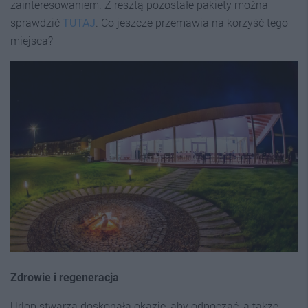
zainteresowaniem. Z resztą pozostałe pakiety można
sprawdzić
TUTAJ
. Co jeszcze przemawia na korzyść tego
miejsca?
Zdrowie i regeneracja
Urlop stwarza doskonałą okazję, aby odpocząć, a także