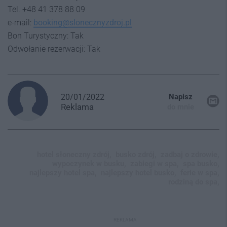
Tel. +48 41 378 88 09
e-mail:
booking@slonecznyzdroj.pl
Bon Turystyczny: Tak
Odwołanie rezerwacji: Tak
20/01/2022
Napisz
Reklama
do mnie
hotel słoneczny zdrój,
busko zdrój,
zadbaj o zdrowie,
wypoczynek w busku,
zabiegi w spa,
spa busko,
najlepszy hotel spa,
najlepszy hotel busko,
ferie w spa,
rodziną do spa,
REKLAMA