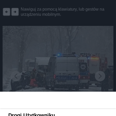
REKLAMA
Nawiguj za pomocą klawiatury, lub gestów na
urządzeniu mobilnym.
Drogi Użytkowniku,