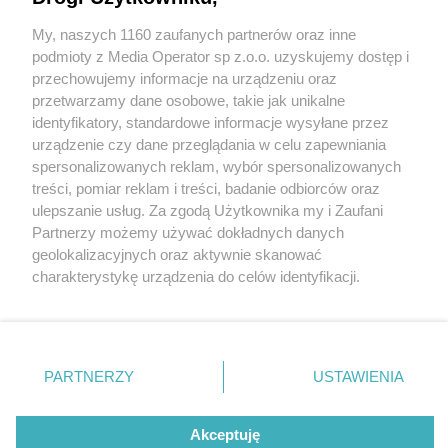
My, naszych 1160 zaufanych partnerów oraz inne
Wydawca mediów
lokalnych
podmioty z Media Operator sp z.o.o. uzyskujemy dostęp i
fot: 112Tychy - Tyskie Służby Ratownicze
przechowujemy informacje na urządzeniu oraz
przetwarzamy dane osobowe, takie jak unikalne
Śmiertelny wypadek w Kobiórze. Młody kierowca
identyfikatory, standardowe informacje wysyłane przez
opla corsy zginął na miejscu. Są duże utrudnienia
urządzenie czy dane przeglądania w celu zapewniania
spersonalizowanych reklam, wybór spersonalizowanych
Nie zapomnij
treści, pomiar reklam i treści, badanie odbiorców oraz
zapoznać się z:
polityką prywatności
regulamin korzystania z portali
ulepszanie usług. Za zgodą Użytkownika my i Zaufani
Twoje
miasto
Skontakuj się
z nami
2 / 3
Partnerzy możemy używać dokładnych danych
Piekary Śląskie
Kontakt
geolokalizacyjnych oraz aktywnie skanować
Wypadek Kobiór
Chorzów
Wydawca
charakterystykę urządzenia do celów identyfikacji.
Tarnowskie Góry
Redakcja
Ruda Śląska
Newsletter
Ponieważ cenimy Twoją prywatność, prosimy o zgodę na
Świętochłowice
Reklama
korzystanie z tych technologii poprzez kliknięcie
Tychy
„Akceptuję”. Zgoda jest dobrowolna i zawsze możesz ją
Bytom
Katowice
zmienić/wycofać klikając przycisk ustawień prywatności
REKLAMA
PARTNERZY
USTAWIENIA
Gliwice
znajdujący się w lewym dolnym rogu strony
. Niektóre
Zabrze
Zagłębie
rodzaje przetwarzania danych nie wymagają zgody
użytkownika, ale masz prawo sprzeciwić się takiemu
Akceptuję