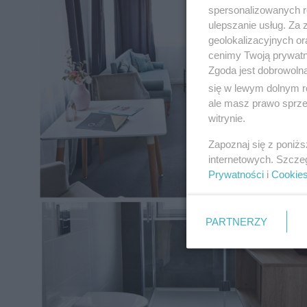
spersonalizowanych re
ulepszanie usług. Za
geolokalizacyjnych or
cenimy Twoją prywatno
Zgoda jest dobrowoln
się w lewym dolnym r
ale masz prawo sprzec
witrynie.
Zapoznaj się z poniż
internetowych. Szcze
Prywatności
i
Cookie
PARTNERZY