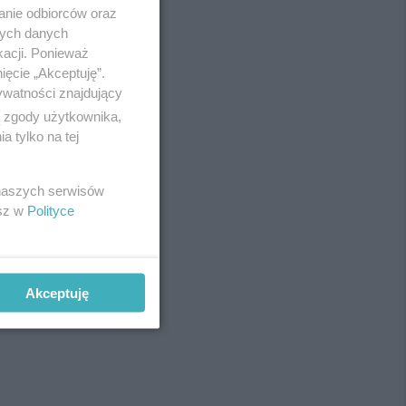
anie odbiorców oraz
nych danych
kacji. Ponieważ
ięcie „Akceptuję”.
ywatności znajdujący
ą zgody użytkownika,
 tylko na tej
 naszych serwisów
esz w
Polityce
Akceptuję