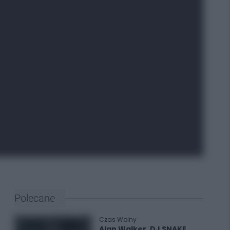
Polecane
Czas Wolny
Alan Walker, DJ SNAKE,