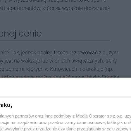
 i apartamentów, które są wyraźnie droższe niż
pnej cenie
nie? Tak, jednak nocleg trzeba rezerwować z dużym
y jest na wakacje lub w dniach świątecznych. Ceny
rzeniami, których w Katowicach nie brakuje (np.
mfortowe pokoje można znaleźć nawet blisko Spodka,
adto przy dłuższym pobycie często można
pokoju warto skontaktować się z zarządcą i zapytać
niku,
fanych partnerów oraz inne podmioty z Media Operator sp z.o.o. uz
cje na urządzeniu oraz przetwarzamy dane osobowe, takie jak unika
je wysyłane przez urządzenie czy dane przeglądania w celu zapewn