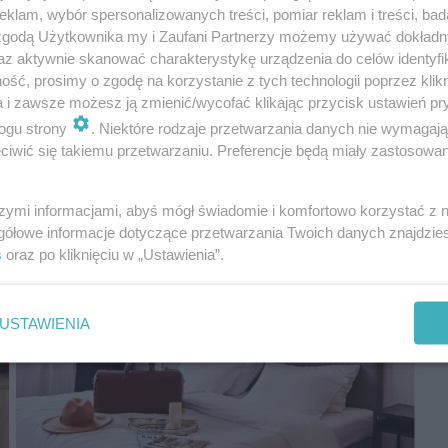
klam, wybór spersonalizowanych treści, pomiar reklam i treści, bad
 zgodą Użytkownika my i Zaufani Partnerzy możemy używać dokład
az aktywnie skanować charakterystykę urządzenia do celów identyfi
ść, prosimy o zgodę na korzystanie z tych technologii poprzez klikn
a i zawsze możesz ją zmienić/wycofać klikając przycisk ustawień pr
ogu strony
. Niektóre rodzaje przetwarzania danych nie wymagaj
iwić się takiemu przetwarzaniu. Preferencje będą miały zastosowania
szymi informacjami, abyś mógł świadomie i komfortowo korzystać z
gółowe informacje dotyczące przetwarzania Twoich danych znajdzi
s
oraz po kliknięciu w „Ustawienia”.
USTAWIENIA