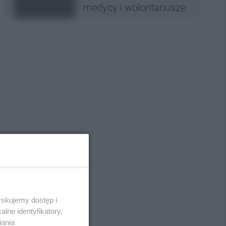
medycy i wolontariusze
yskujemy dostęp i
lne identyfikatory,
iania