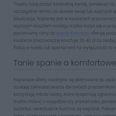
Trudno tutaj podać konkretną kwotę, ponieważ na
szczególnie termin (w okresie świąt lub ważnych 
lokalizacja. Najtaniej jest w kwaterach pracownic
wyższym kosztem noclegu trzeba liczyć się w przy
porównamy ceny za
spanie Katowice
oferują podo
kwaterze pracowniczej kosztuje 30-40 zł za osobę, 
Pokój w hotelu lub apartament na wyłączność to w
Tanie spanie a komfortowe
Najtańsze oferty noclegów są skierowane do osób
szukają zakwaterowania dla swoich pracowników na 
korzystają młode osoby, które dysponują ogranic
trudno mówić o wygodzie czy prywatności, ponie
łazienka i ewentualnie kuchnia są wspólne. Pokoje
łóżka, szafę oraz stół z krzesłami. Jeśli zaś wpi