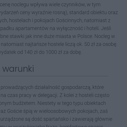
 cenę noclegu wpływa wiele czynników, w tym
wydarzeń ceny wyraźnie rosną), standard obiektu oraz
zych, hostelach i pokojach Gościnnych, natomiast z
padku apartamentów na wyłączność i hoteli. Jeśli
bne stawki jak inne duże miasta w Polsce. Nocleg w
natomiast najtańsze hostele liczą ok. 50 zł za osobę.
ydatek od 140 zł do 1000 zł za dobę.
 warunki
 prowadzących działalność gospodarczą, które
czas pracy w delegacji. Z kolei z hosteli często
zonym budżetem. Niestety w tego typu obiektach
waż Goście śpią w wieloosobowych pokojach, zaś
 urządzone są dość spartańsko i zawierają głównie
szemy w wyszukiwarkę frazę „komfortowe spanie