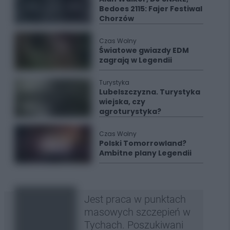
Bedoes 2115: Fajer Festiwal
Chorzów
Czas Wolny
Światowe gwiazdy EDM
zagrają w Legendii
Turystyka
Lubelszczyzna. Turystyka
wiejska, czy
agroturystyka?
Czas Wolny
Polski Tomorrowland?
Ambitne plany Legendii
Jest praca w punktach
masowych szczepień w
Tychach. Poszukiwani