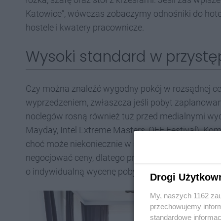
Katowice”, wówczas zobaczymy odnośniki do hoteli
hostele i kwatery pracownicze.
Wysoki standard w przystę
Czy można znaleźć wygodny pokój w rozsądnej ce
wyprzedzeniem, zwłaszcza jeśli pobyt zaplanowan
noclegów rosną również tuż przed medialnymi wyda
Mayday, Intel Extreme Masters, OFF Festival). Ko
choć może niekoniecznie w ścisłym centrum. Pon
negocjować ceny, dlatego przed zarezerwowaniem 
o indywidualną wycenę pobytu.
Drogi Użytkow
My, naszych 1162 zau
przechowujemy informa
standardowe informac