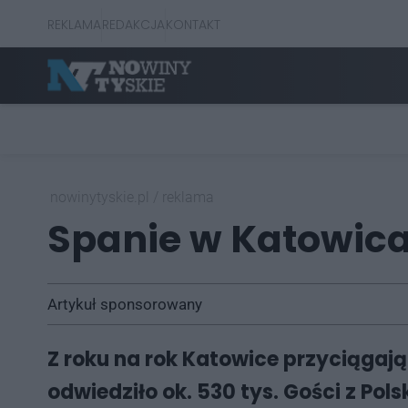
REKLAMA
REDAKCJA
KONTAKT
nowinytyskie.pl
/
reklama
Spanie w Katowicac
Artykuł sponsorowany
Z roku na rok Katowice przyciągają
odwiedziło ok. 530 tys. Gości z Pols