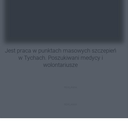
Jest praca w punktach masowych szczepień
w Tychach. Poszukiwani medycy i
wolontariusze
REKLAMA
REKLAMA