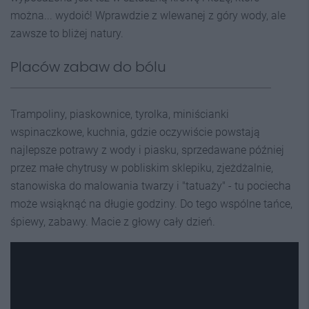
można... wydoić! Wprawdzie z wlewanej z góry wody, ale
zawsze to bliżej natury.
Placów zabaw do bólu
Trampoliny, piaskownice, tyrolka, miniścianki
wspinaczkowe, kuchnia, gdzie oczywiście powstają
najlepsze potrawy z wody i piasku, sprzedawane później
przez małe chytrusy w pobliskim sklepiku, zjeżdżalnie,
stanowiska do malowania twarzy i "tatuaży" - tu pociecha
może wsiąknąć na długie godziny. Do tego wspólne tańce,
śpiewy, zabawy. Macie z głowy cały dzień.