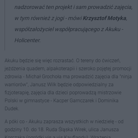
nadzorować ten projekt i sam prowadzić zajęcia,
w tym również z jogi - mówi
Krzysztof Motyka
,
współzałożyciel współpracującego z Akuku -
Holicenter.
Akuku będzie się więc rozrastać. O tereny do ćwiczeń,
jeżdżenia quadem, alpakoterapii i szeroko pojętej promocji
zdrowia - Michał Grochoła ma prowadzić zajęcia dla "ninja
warriorów", Janusz Wilk będzie odpowiedzialny za
fizjoterapię, zajęcia dla dzieci poprowadzą mistrzowie
Polski w gimnastyce - Kacper Garnczarek i Dominika
Dudek.
A póki co - Akuku zaprasza wszystkich w niedzielę - od
godziny 10. do 18. Ruda Śląska Wirek, ulica Janusza
Korczaka (ogródki vis a vis Kauflandu). Wrażenia