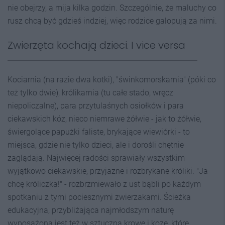
nie obejrzy, a mija kilka godzin. Szczególnie, że maluchy co
rusz chcą być gdzieś indziej, więc rodzice galopują za nimi.
Zwierzęta kochają dzieci. I vice versa
Kociarnia (na razie dwa kotki), "świnkomorskarnia" (póki co
też tylko dwie), królikarnia (tu całe stado, wręcz
niepoliczalne), para przytulaśnych osiołków i para
ciekawskich kóz, nieco niemrawe żółwie - jak to żółwie,
świergolące papużki faliste, brykające wiewiórki - to
miejsca, gdzie nie tylko dzieci, ale i dorośli chętnie
zaglądają. Najwięcej radości sprawiały wszystkim
wyjątkowo ciekawskie, przyjazne i rozbrykane króliki. "Ja
chcę króliczka!" - rozbrzmiewało z ust bąbli po każdym
spotkaniu z tymi pociesznymi zwierzakami. Ścieżka
edukacyjna, przybliżająca najmłodszym naturę
wyposażona jest też w sztuczną krowę i kozę, które