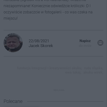
niezapomniane! Koniecznie odwiedźcie króliczki :D I
oczywiście zobaczcie w fotogalerii - co was czeka na
miejscu!
22/08/2021
Napisz
Jacek
Skorek
do mnie
fundacja integracji i kreatywności akuku,
ruda śląska,
ewa tukaj,
akuku wirek,
REKLAMA
Polecane