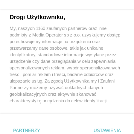
Drogi Użytkowniku,
My, naszych 1160 zaufanych partnerów oraz inne
Wydawca mediów
lokalnych
podmioty z Media Operator sp z.o.o. uzyskujemy dostęp i
przechowujemy informacje na urządzeniu oraz
przetwarzamy dane osobowe, takie jak unikalne
identyfikatory, standardowe informacje wysyłane przez
urządzenie czy dane przeglądania w celu zapewniania
spersonalizowanych reklam, wybór spersonalizowanych
Nie zapomnij
treści, pomiar reklam i treści, badanie odbiorców oraz
zapoznać się z:
polityką prywatności
regulamin korzystania z portali
ulepszanie usług. Za zgodą Użytkownika my i Zaufani
Twoje
miasto
Skontakuj się
z nami
Partnerzy możemy używać dokładnych danych
Piekary Śląskie
Kontakt
geolokalizacyjnych oraz aktywnie skanować
Chorzów
Wydawca
charakterystykę urządzenia do celów identyfikacji.
Tarnowskie Góry
Redakcja
Ruda Śląska
Newsletter
Ponieważ cenimy Twoją prywatność, prosimy o zgodę na
Świętochłowice
Reklama
korzystanie z tych technologii poprzez kliknięcie
Tychy
„Akceptuję”. Zgoda jest dobrowolna i zawsze możesz ją
Bytom
Katowice
zmienić/wycofać klikając przycisk ustawień prywatności
PARTNERZY
USTAWIENIA
Gliwice