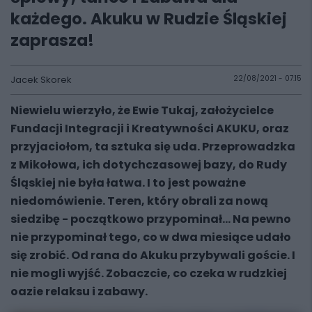
każdego. Akuku w Rudzie Śląskiej
zaprasza!
Jacek Skorek
22/08/2021 - 07:15
Niewielu wierzyło, że Ewie Tukaj, założycielce
Fundacji Integracji i Kreatywności AKUKU, oraz
przyjaciołom, ta sztuka się uda. Przeprowadzka
z Mikołowa, ich dotychczasowej bazy, do Rudy
Śląskiej nie była łatwa. I to jest poważne
niedomówienie. Teren, który obrali za nową
siedzibę - początkowo przypominał... Na pewno
nie przypominał tego, co w dwa miesiące udało
się zrobić. Od rana do Akuku przybywali goście. I
nie mogli wyjść. Zobaczcie, co czeka w rudzkiej
oazie relaksu i zabawy.