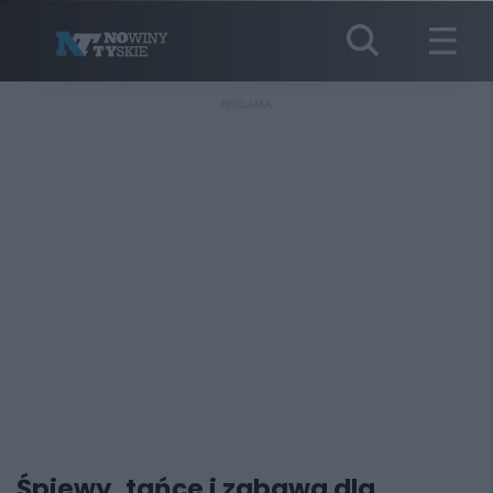
REKLAMA
Śpiewy, tańce i zabawa dla