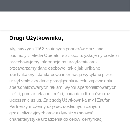
Drogi Użytkowniku,
My, naszych 1162 zaufanych partnerów oraz inne
Wydawca mediów
lokalnych
podmioty z Media Operator sp z.o.o. uzyskujemy dostęp i
przechowujemy informacje na urządzeniu oraz
przetwarzamy dane osobowe, takie jak unikalne
identyfikatory, standardowe informacje wysyłane przez
urządzenie czy dane przeglądania w celu zapewniania
spersonalizowanych reklam, wybór spersonalizowanych
Nie zapomnij
treści, pomiar reklam i treści, badanie odbiorców oraz
zapoznać się z:
polityką prywatności
regulamin korzystania z portali
ulepszanie usług. Za zgodą Użytkownika my i Zaufani
Twoje
miasto
Skontakuj się
z nami
Partnerzy możemy używać dokładnych danych
Piekary Śląskie
Kontakt
geolokalizacyjnych oraz aktywnie skanować
Chorzów
Wydawca
charakterystykę urządzenia do celów identyfikacji.
Tarnowskie Góry
Redakcja
Ruda Śląska
Newsletter
Ponieważ cenimy Twoją prywatność, prosimy o zgodę na
Świętochłowice
Reklama