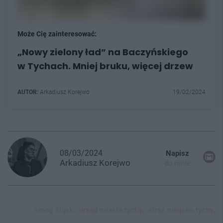
Może Cię zainteresować:
„Nowy zielony ład” na Baczyńskiego
w Tychach. Mniej bruku, więcej drzew
AUTOR:
Arkadiusz Korejwo
19/02/2024
08/03/2024
Napisz
Arkadiusz
Korejwo
do mnie
smog śląsk,
urząd miasta tychy,
straż miejska tychy,