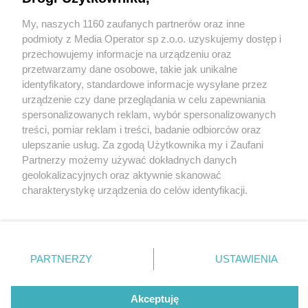
Sudetia zaprasza na wypoczynek!
My, naszych 1160 zaufanych partnerów oraz inne
Wydawca mediów
lokalnych
podmioty z Media Operator sp z.o.o. uzyskujemy dostęp i
przechowujemy informacje na urządzeniu oraz
przetwarzamy dane osobowe, takie jak unikalne
1 / 1
identyfikatory, standardowe informacje wysyłane przez
urządzenie czy dane przeglądania w celu zapewniania
Sudetia Zdjęcie główne
spersonalizowanych reklam, wybór spersonalizowanych
Nie zapomnij
treści, pomiar reklam i treści, badanie odbiorców oraz
zapoznać się z:
polityką prywatności
regulamin korzystania z portali
ulepszanie usług. Za zgodą Użytkownika my i Zaufani
Twoje
miasto
Skontakuj się
z nami
Wróć do artykułu:
Partnerzy możemy używać dokładnych danych
Święta, sylwester albo ferie w górach? Hotel
Piekary Śląskie
Kontakt
geolokalizacyjnych oraz aktywnie skanować
Chorzów
Wydawca
Sudetia zaprasza na wypoczynek!
charakterystykę urządzenia do celów identyfikacji.
Tarnowskie Góry
Redakcja
Ruda Śląska
Newsletter
Ponieważ cenimy Twoją prywatność, prosimy o zgodę na
Świętochłowice
Reklama
korzystanie z tych technologii poprzez kliknięcie
Tychy
„Akceptuję”. Zgoda jest dobrowolna i zawsze możesz ją
Bytom
Katowice
zmienić/wycofać klikając przycisk ustawień prywatności
REKLAMA
PARTNERZY
USTAWIENIA
Gliwice
znajdujący się w lewym dolnym rogu strony
. Niektóre
Zabrze
Zagłębie
rodzaje przetwarzania danych nie wymagają zgody
użytkownika, ale masz prawo sprzeciwić się takiemu
Akceptuję