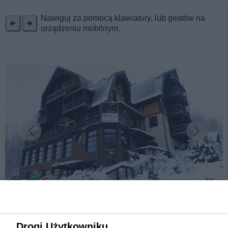
REKLAMA
Nawiguj za pomocą klawiatury, lub gestów na
urządzeniu mobilnym.
fot:
Święta, sylwester albo ferie w górach? Hotel
Drogi Użytkowniku,