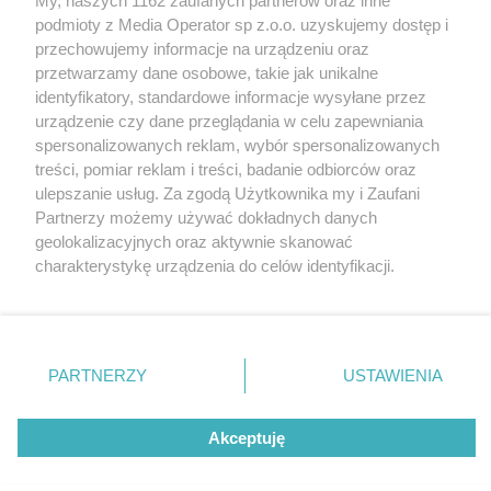
My, naszych 1162 zaufanych partnerów oraz inne
Wydawca mediów
lokalnych
podmioty z Media Operator sp z.o.o. uzyskujemy dostęp i
przechowujemy informacje na urządzeniu oraz
przetwarzamy dane osobowe, takie jak unikalne
identyfikatory, standardowe informacje wysyłane przez
urządzenie czy dane przeglądania w celu zapewniania
spersonalizowanych reklam, wybór spersonalizowanych
Nie zapomnij
treści, pomiar reklam i treści, badanie odbiorców oraz
zapoznać się z:
polityką prywatności
regulamin korzystania z portali
ulepszanie usług. Za zgodą Użytkownika my i Zaufani
Twoje
miasto
Skontaktuj się
z nami
Partnerzy możemy używać dokładnych danych
Piekary Śląskie
Kontakt
geolokalizacyjnych oraz aktywnie skanować
Chorzów
Wydawca
charakterystykę urządzenia do celów identyfikacji.
Tarnowskie Góry
Redakcja
Ruda Śląska
Newsletter
Ponieważ cenimy Twoją prywatność, prosimy o zgodę na
Świętochłowice
Reklama
korzystanie z tych technologii poprzez kliknięcie
Tychy
„Akceptuję”. Zgoda jest dobrowolna i zawsze możesz ją
Bytom
Katowice
zmienić/wycofać klikając przycisk ustawień prywatności
PARTNERZY
USTAWIENIA
Gliwice
znajdujący się w lewym dolnym rogu strony
. Niektóre
Zabrze
Zagłębie
rodzaje przetwarzania danych nie wymagają zgody
Akceptuję
użytkownika, ale masz prawo sprzeciwić się takiemu
przetwarzaniu. Preferencje będą miały zastosowania tylko
na tej witrynie.