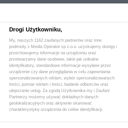
Drogi Użytkowniku,
My, naszych 1162 zaufanych partnerów oraz inne
Wydawca mediów
lokalnych
podmioty z Media Operator sp z.o.o. uzyskujemy dostęp i
przechowujemy informacje na urządzeniu oraz
przetwarzamy dane osobowe, takie jak unikalne
identyfikatory, standardowe informacje wysyłane przez
urządzenie czy dane przeglądania w celu zapewniania
spersonalizowanych reklam, wybór spersonalizowanych
Nie zapomnij
treści, pomiar reklam i treści, badanie odbiorców oraz
zapoznać się z:
polityką prywatności
regulamin korzystania z portali
ulepszanie usług. Za zgodą Użytkownika my i Zaufani
Twoje
miasto
Skontaktuj się
z nami
Partnerzy możemy używać dokładnych danych
Piekary Śląskie
Kontakt
geolokalizacyjnych oraz aktywnie skanować
Chorzów
Wydawca
charakterystykę urządzenia do celów identyfikacji.
Tarnowskie Góry
Redakcja
Ruda Śląska
Newsletter
Ponieważ cenimy Twoją prywatność, prosimy o zgodę na
Świętochłowice
Reklama
korzystanie z tych technologii poprzez kliknięcie
Tychy