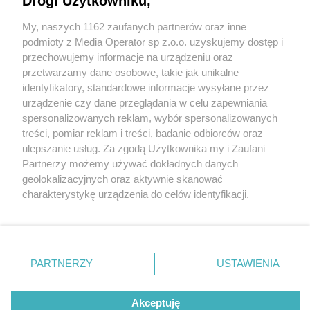
Drogi Użytkowniku,
My, naszych 1162 zaufanych partnerów oraz inne
Wydawca mediów
lokalnych
podmioty z Media Operator sp z.o.o. uzyskujemy dostęp i
przechowujemy informacje na urządzeniu oraz
przetwarzamy dane osobowe, takie jak unikalne
identyfikatory, standardowe informacje wysyłane przez
urządzenie czy dane przeglądania w celu zapewniania
spersonalizowanych reklam, wybór spersonalizowanych
Nie zapomnij
treści, pomiar reklam i treści, badanie odbiorców oraz
zapoznać się z:
polityką prywatności
regulamin korzystania z portali
ulepszanie usług. Za zgodą Użytkownika my i Zaufani
Twoje
miasto
Skontaktuj się
z nami
Partnerzy możemy używać dokładnych danych
Piekary Śląskie
Kontakt
geolokalizacyjnych oraz aktywnie skanować
Chorzów
Wydawca
charakterystykę urządzenia do celów identyfikacji.
Tarnowskie Góry
Redakcja
Ruda Śląska
Newsletter
Ponieważ cenimy Twoją prywatność, prosimy o zgodę na
Świętochłowice
Reklama
korzystanie z tych technologii poprzez kliknięcie
Tychy
„Akceptuję”. Zgoda jest dobrowolna i zawsze możesz ją
Bytom
Katowice
zmienić/wycofać klikając przycisk ustawień prywatności
PARTNERZY
USTAWIENIA
Gliwice
znajdujący się w lewym dolnym rogu strony
. Niektóre
Zabrze
Zagłębie
rodzaje przetwarzania danych nie wymagają zgody
Akceptuję
użytkownika, ale masz prawo sprzeciwić się takiemu