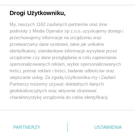
Drogi Użytkowniku,
My, naszych 1162 zaufanych partnerów oraz inne
Wydawca mediów
lokalnych
podmioty z Media Operator sp z.o.o. uzyskujemy dostęp i
przechowujemy informacje na urządzeniu oraz
przetwarzamy dane osobowe, takie jak unikalne
identyfikatory, standardowe informacje wysyłane przez
urządzenie czy dane przeglądania w celu zapewniania
spersonalizowanych reklam, wybór spersonalizowanych
Nie zapomnij
treści, pomiar reklam i treści, badanie odbiorców oraz
zapoznać się z:
polityką prywatności
regulamin korzystania z portali
ulepszanie usług. Za zgodą Użytkownika my i Zaufani
Twoje
miasto
Skontaktuj się
z nami
Partnerzy możemy używać dokładnych danych
Piekary Śląskie
Kontakt
geolokalizacyjnych oraz aktywnie skanować
Chorzów
Wydawca
charakterystykę urządzenia do celów identyfikacji.
Tarnowskie Góry
Redakcja
Ruda Śląska
Newsletter
Ponieważ cenimy Twoją prywatność, prosimy o zgodę na
Świętochłowice
Reklama
korzystanie z tych technologii poprzez kliknięcie
Tychy
„Akceptuję”. Zgoda jest dobrowolna i zawsze możesz ją
Bytom
Katowice
zmienić/wycofać klikając przycisk ustawień prywatności
PARTNERZY
USTAWIENIA
Gliwice
znajdujący się w lewym dolnym rogu strony
. Niektóre
Zabrze