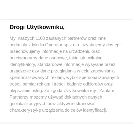
Drogi Użytkowniku,
My, naszych 1160 zaufanych partnerów oraz inne
Wydawca mediów
lokalnych
podmioty z Media Operator sp z.o.o. uzyskujemy dostęp i
przechowujemy informacje na urządzeniu oraz
przetwarzamy dane osobowe, takie jak unikalne
identyfikatory, standardowe informacje wysyłane przez
urządzenie czy dane przeglądania w celu zapewniania
spersonalizowanych reklam, wybór spersonalizowanych
Nie zapomnij
treści, pomiar reklam i treści, badanie odbiorców oraz
zapoznać się z:
polityką prywatności
regulamin korzystania z portali
ulepszanie usług. Za zgodą Użytkownika my i Zaufani
Twoje
miasto
Skontaktuj się
z nami
Partnerzy możemy używać dokładnych danych
Piekary Śląskie
Kontakt
geolokalizacyjnych oraz aktywnie skanować
Chorzów
Wydawca
charakterystykę urządzenia do celów identyfikacji.
Tarnowskie Góry
Redakcja
Ruda Śląska
Newsletter
Ponieważ cenimy Twoją prywatność, prosimy o zgodę na
Świętochłowice
Reklama
korzystanie z tych technologii poprzez kliknięcie
Tychy
„Akceptuję”. Zgoda jest dobrowolna i zawsze możesz ją
Bytom