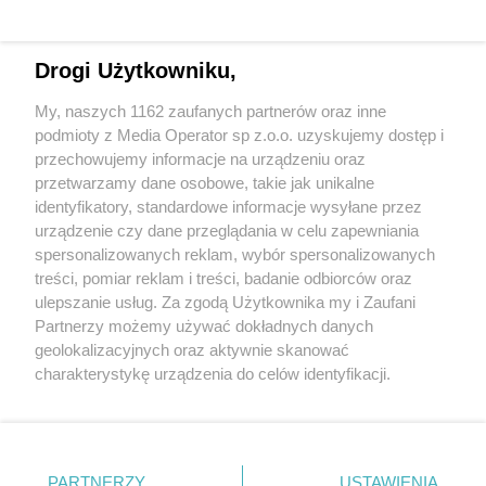
Drogi Użytkowniku,
My, naszych 1162 zaufanych partnerów oraz inne
Wydawca mediów
lokalnych
podmioty z Media Operator sp z.o.o. uzyskujemy dostęp i
przechowujemy informacje na urządzeniu oraz
przetwarzamy dane osobowe, takie jak unikalne
identyfikatory, standardowe informacje wysyłane przez
urządzenie czy dane przeglądania w celu zapewniania
spersonalizowanych reklam, wybór spersonalizowanych
Nie zapomnij
treści, pomiar reklam i treści, badanie odbiorców oraz
zapoznać się z:
polityką prywatności
regulamin korzystania z portali
ulepszanie usług. Za zgodą Użytkownika my i Zaufani
Twoje
miasto
Skontaktuj się
z nami
Partnerzy możemy używać dokładnych danych
Piekary Śląskie
Kontakt
geolokalizacyjnych oraz aktywnie skanować
Chorzów
Wydawca
charakterystykę urządzenia do celów identyfikacji.
Tarnowskie Góry
Redakcja
Ruda Śląska
Newsletter
Ponieważ cenimy Twoją prywatność, prosimy o zgodę na
Świętochłowice
Reklama
korzystanie z tych technologii poprzez kliknięcie
Tychy
„Akceptuję”. Zgoda jest dobrowolna i zawsze możesz ją
Bytom
Katowice
zmienić/wycofać klikając przycisk ustawień prywatności
PARTNERZY
USTAWIENIA
Gliwice