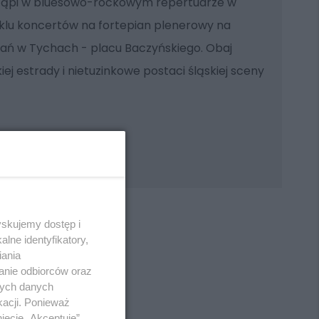
ystąpi w bluesowo-rockowym repertuarze w
cyklu koncertów na fortepian plenerowy na
ań w Tychach - placu Baczyńskiego. Obaj
ej estrady i nietuzinkowe postaci śląskiej sceny
yskujemy dostęp i
lne identyfikatory,
iania
anie odbiorców oraz
REKLAMA
nych danych
kacji. Ponieważ
ięcie „Akceptuję”.