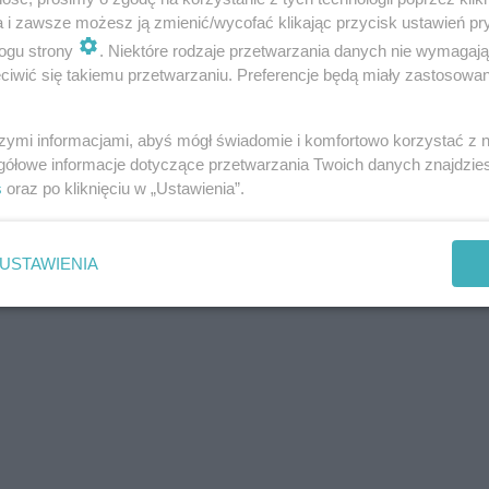
a i zawsze możesz ją zmienić/wycofać klikając przycisk ustawień pr
ogu strony
. Niektóre rodzaje przetwarzania danych nie wymagaj
iwić się takiemu przetwarzaniu. Preferencje będą miały zastosowania
szymi informacjami, abyś mógł świadomie i komfortowo korzystać z
gółowe informacje dotyczące przetwarzania Twoich danych znajdzi
s
oraz po kliknięciu w „Ustawienia”.
USTAWIENIA