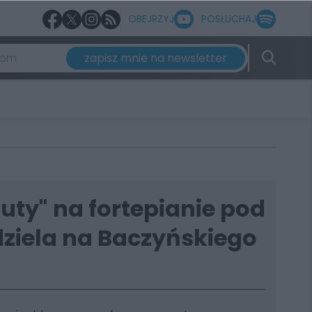
OBEJRZYJ
POSŁUCHAJ
zapisz mnie na newsletter
nuty" na fortepianie pod
dziela na Baczyńskiego