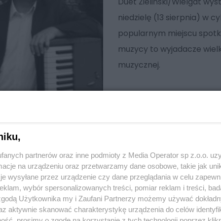
Duet Zieliński/Wielgat w
niedzielę (13 sierpnia) w 
popularnym miejscu spotk
muzycy to wyjadacze wielki
muzycznej.
niku,
fanych partnerów oraz inne podmioty z Media Operator sp z.o.o. uz
cje na urządzeniu oraz przetwarzamy dane osobowe, takie jak unika
je wysyłane przez urządzenie czy dane przeglądania w celu zapewn
klam, wybór spersonalizowanych treści, pomiar reklam i treści, bad
 zgodą Użytkownika my i Zaufani Partnerzy możemy używać dokład
az aktywnie skanować charakterystykę urządzenia do celów identyfi
ść, prosimy o zgodę na korzystanie z tych technologii poprzez klikn