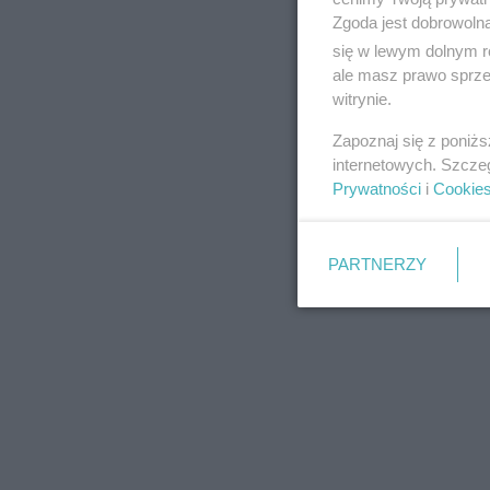
Zgoda jest dobrowoln
się w lewym dolnym r
ale masz prawo sprzec
witrynie.
REKLAMA
Zapoznaj się z poniż
internetowych. Szcze
Prywatności
i
Cookie
PARTNERZY