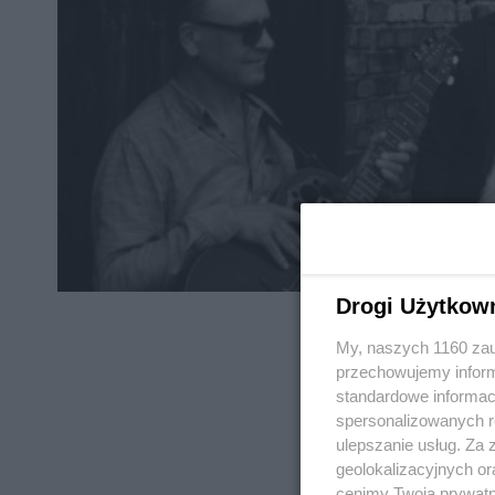
Drogi Użytkow
My, naszych 1160 zau
przechowujemy informa
standardowe informac
spersonalizowanych re
REKLAMA
ulepszanie usług. Za
geolokalizacyjnych or
cenimy Twoją prywatno