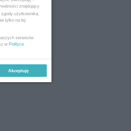
ywatności znajdujący
ą zgody użytkownika,
 tylko na tej
REKLAMA
 naszych serwisów
esz w
Polityce
Akceptuję