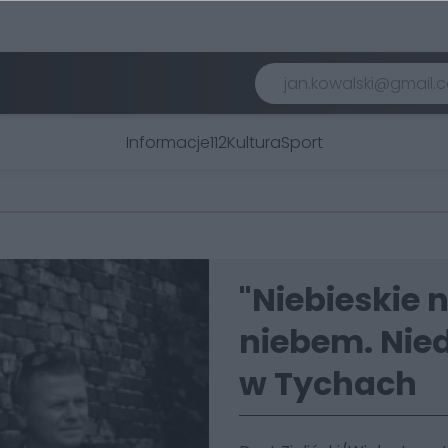
Informacje
112
Kultura
Sport
"Niebieskie 
niebem. Nie
w Tychach