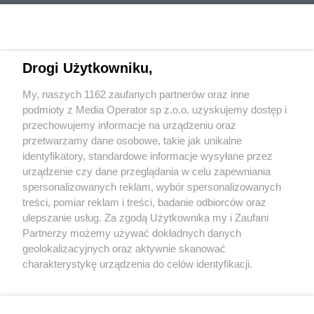
Drogi Użytkowniku,
My, naszych 1162 zaufanych partnerów oraz inne
Wydawca mediów
lokalnych
podmioty z Media Operator sp z.o.o. uzyskujemy dostęp i
przechowujemy informacje na urządzeniu oraz
przetwarzamy dane osobowe, takie jak unikalne
identyfikatory, standardowe informacje wysyłane przez
urządzenie czy dane przeglądania w celu zapewniania
spersonalizowanych reklam, wybór spersonalizowanych
Nie zapomnij
treści, pomiar reklam i treści, badanie odbiorców oraz
zapoznać się z:
polityką prywatności
regulamin korzystania z portali
ulepszanie usług. Za zgodą Użytkownika my i Zaufani
Twoje
miasto
Skontaktuj się
z nami
Partnerzy możemy używać dokładnych danych
Piekary Śląskie
Kontakt
geolokalizacyjnych oraz aktywnie skanować
Chorzów
Wydawca
charakterystykę urządzenia do celów identyfikacji.
Tarnowskie Góry
Redakcja
Ruda Śląska
Newsletter
Ponieważ cenimy Twoją prywatność, prosimy o zgodę na
Świętochłowice
Reklama
korzystanie z tych technologii poprzez kliknięcie
Tychy
„Akceptuję”. Zgoda jest dobrowolna i zawsze możesz ją
Bytom