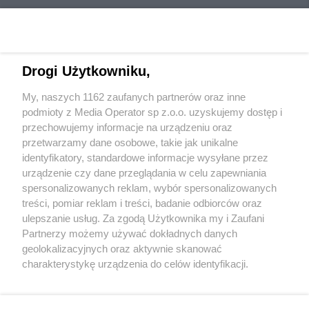
Drogi Użytkowniku,
My, naszych 1162 zaufanych partnerów oraz inne
Wydawca mediów
lokalnych
podmioty z Media Operator sp z.o.o. uzyskujemy dostęp i
przechowujemy informacje na urządzeniu oraz
przetwarzamy dane osobowe, takie jak unikalne
identyfikatory, standardowe informacje wysyłane przez
urządzenie czy dane przeglądania w celu zapewniania
spersonalizowanych reklam, wybór spersonalizowanych
Nie zapomnij
treści, pomiar reklam i treści, badanie odbiorców oraz
zapoznać się z:
polityką prywatności
regulamin korzystania z portali
ulepszanie usług. Za zgodą Użytkownika my i Zaufani
Twoje
miasto
Skontaktuj się
z nami
Partnerzy możemy używać dokładnych danych
Piekary Śląskie
Kontakt
geolokalizacyjnych oraz aktywnie skanować
Chorzów
Wydawca
charakterystykę urządzenia do celów identyfikacji.
Tarnowskie Góry
Redakcja
Ruda Śląska
Newsletter
Ponieważ cenimy Twoją prywatność, prosimy o zgodę na
Świętochłowice
Reklama
korzystanie z tych technologii poprzez kliknięcie
Tychy