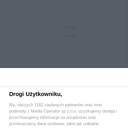
REKLAMA
REKLAMA
Drogi Użytkowniku,
My, naszych 1162 zaufanych partnerów oraz inne
Wydawca mediów
lokalnych
podmioty z Media Operator sp z.o.o. uzyskujemy dostęp i
przechowujemy informacje na urządzeniu oraz
przetwarzamy dane osobowe, takie jak unikalne