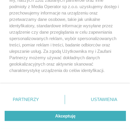
My, naszych 1162 zaufanych partnerów oraz inne
Wydawca mediów
lokalnych
podmioty z Media Operator sp z.o.o. uzyskujemy dostęp i
przechowujemy informacje na urządzeniu oraz
przetwarzamy dane osobowe, takie jak unikalne
identyfikatory, standardowe informacje wysyłane przez
urządzenie czy dane przeglądania w celu zapewniania
spersonalizowanych reklam, wybór spersonalizowanych
Nie zapomnij
treści, pomiar reklam i treści, badanie odbiorców oraz
zapoznać się z:
polityką prywatności
regulamin korzystania z portali
ulepszanie usług. Za zgodą Użytkownika my i Zaufani
Twoje
miasto
Skontaktuj się
z nami
Partnerzy możemy używać dokładnych danych
Piekary Śląskie
Kontakt
geolokalizacyjnych oraz aktywnie skanować
Chorzów
Wydawca
charakterystykę urządzenia do celów identyfikacji.
Tarnowskie Góry
Redakcja
Ruda Śląska
Newsletter
Ponieważ cenimy Twoją prywatność, prosimy o zgodę na
Świętochłowice
Reklama
korzystanie z tych technologii poprzez kliknięcie
Tychy
„Akceptuję”. Zgoda jest dobrowolna i zawsze możesz ją
Bytom
Katowice
zmienić/wycofać klikając przycisk ustawień prywatności
PARTNERZY
USTAWIENIA
Gliwice
znajdujący się w lewym dolnym rogu strony
. Niektóre
Zabrze
Zagłębie
rodzaje przetwarzania danych nie wymagają zgody
Akceptuję
użytkownika, ale masz prawo sprzeciwić się takiemu
przetwarzaniu. Preferencje będą miały zastosowania tylko
na tej witrynie.