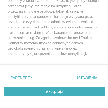
podmioty z Media Operator sp z.o.o. uzyskujemy dostęp i
przechowujemy informacje na urządzeniu oraz
przetwarzamy dane osobowe, takie jak unikalne
identyfikatory, standardowe informacje wysyłane przez
urządzenie czy dane przeglądania w celu zapewniania
spersonalizowanych reklam, wybór spersonalizowanych
Nie zapomnij
treści, pomiar reklam i treści, badanie odbiorców oraz
zapoznać się z:
polityką prywatności
regulamin korzystania z portali
ulepszanie usług. Za zgodą Użytkownika my i Zaufani
Twoje
miasto
Skontakuj się
z nami
Partnerzy możemy używać dokładnych danych
Piekary Śląskie
Kontakt
geolokalizacyjnych oraz aktywnie skanować
Chorzów
Wydawca
charakterystykę urządzenia do celów identyfikacji.
Tarnowskie Góry
Redakcja
Ruda Śląska
Newsletter
Ponieważ cenimy Twoją prywatność, prosimy o zgodę na
Świętochłowice
Reklama
korzystanie z tych technologii poprzez kliknięcie
Tychy
„Akceptuję”. Zgoda jest dobrowolna i zawsze możesz ją
Bytom
Katowice
zmienić/wycofać klikając przycisk ustawień prywatności
PARTNERZY
USTAWIENIA
Gliwice
znajdujący się w lewym dolnym rogu strony
. Niektóre
Zabrze
Zagłębie
rodzaje przetwarzania danych nie wymagają zgody
Akceptuję
użytkownika, ale masz prawo sprzeciwić się takiemu
przetwarzaniu. Preferencje będą miały zastosowania tylko
na tej witrynie.