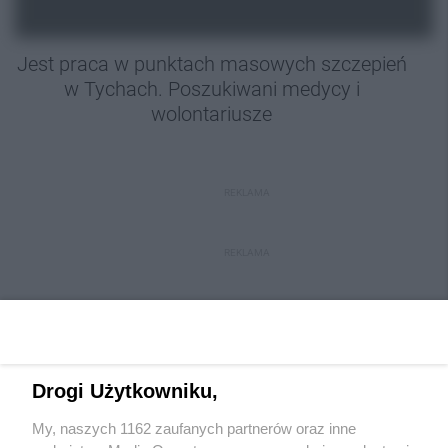
Jest praca w punktach masowych szczepień
w Tychach. Poszukiwani medycy i
wolontariusze
REKLAMA
REKLAMA
Drogi Użytkowniku,
My, naszych 1162 zaufanych partnerów oraz inne
Wydawca mediów
lokalnych