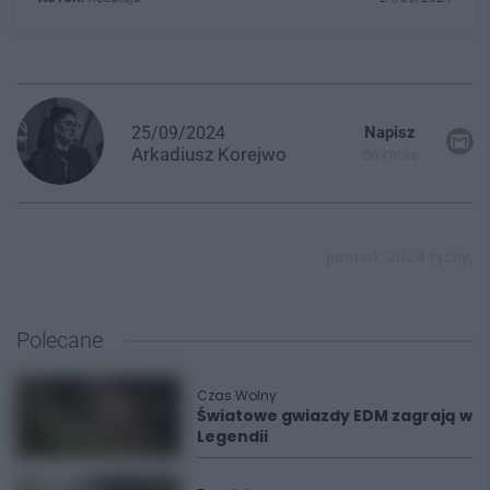
25/09/2024
Napisz
Arkadiusz
Korejwo
do mnie
jarmark 2024 tychy,
Polecane
Czas Wolny
Światowe gwiazdy EDM zagrają w
Legendii