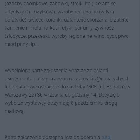
(ozdoby choinkowe, zabawki, stroiki itp.), ceramikę
artystyczną i użytkową, wyroby regionalne (w tym
góralskie), świece, koronki, galanterię skórzaną, biżuterię,
kamienie mineralne, kosmetyki, perfumy, żywność
(słodycze. przekąski. wyroby regionalne, wino, cydr, piwo,
miód pitny itp.).
Wypełnioną kartę zgłoszenia wraz ze zdjęciami
asortymentu należy przesłać na adres bip@mck.tychy.pl
lub dostarczyć osobiście do siedziby MCK (ul. Bohaterów
Warszawy 26) 30 września do godziny 14. Decyzję o
wyborze wystawcy otrzymają 8 października drogą
mailową.
Karta zgłoszenia dostępna jest do pobrania
tutaj
.