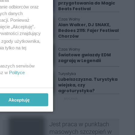
iania
przygotowania do Magic
anie odbiorców oraz
Beats Festival
nych danych
Czas Wolny
kacji. Ponieważ
Alan Walker, DJ SNAKE,
ięcie „Akceptuję”.
Bedoes 2115: Fajer Festiwal
ywatności znajdujący
Chorzów
ą zgody użytkownika,
 tylko na tej
Czas Wolny
Światowe gwiazdy EDM
zagrają w Legendii
 naszych serwisów
esz w
Polityce
Turystyka
Lubelszczyzna. Turystyka
wiejska, czy
agroturystyka?
REKLAMA
Akceptuję
Jest praca w punktach
masowych szczepień w