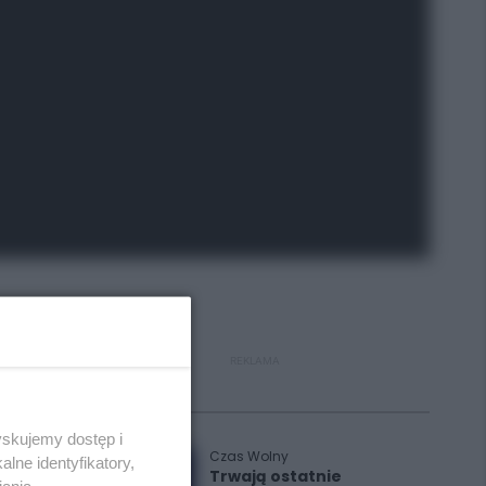
REKLAMA
Polecane
yskujemy dostęp i
Czas Wolny
lne identyfikatory,
Trwają ostatnie