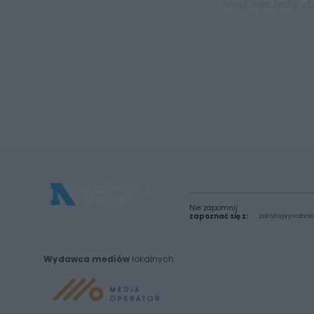
hospicjum tychy zb
Nie zapomnij
zapoznać się z:
polityką prywatnośc
Wydawca mediów
lokalnych