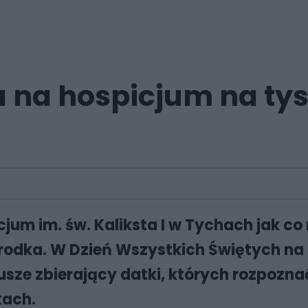
 na hospicjum na ty
um im. św. Kaliksta I w Tychach jak co 
środka. W Dzień Wszystkich Świętych na
usze zbierający datki, których rozpozn
kach.