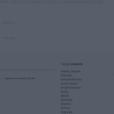
iórka,
wszystkich świętych tychy,
hospicjum kaliksta tychy,
REKLAMA
REKLAMA
Twoje
miasto
Piekary Śląskie
Chorzów
i
regulamin korzystania z portali
Tarnowskie Góry
Ruda Śląska
Świętochłowice
Tychy
Bytom
Katowice
Gliwice
Zabrze
Zagłębie