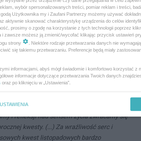
je wysyłane przez urządzenie czy dane przeglądania w celu zapewn
klam, wybór spersonalizowanych treści, pomiar reklam i treści, bad
 zgodą Użytkownika my i Zaufani Partnerzy możemy używać dokład
az aktywnie skanować charakterystykę urządzenia do celów identyfi
ory oraz zaplombowane puszki i skarbony
ść, prosimy o zgodę na korzystanie z tych technologii poprzez klikn
a i zawsze możesz ją zmienić/wycofać klikając przycisk ustawień pr
u Hospicyjnym w Tychach, w Zespole Szkolno -
ogu strony
. Niektóre rodzaje przetwarzania danych nie wymagaj
z w Domu Parafialnym parafii św. Marii Magdaleny w
iwić się takiemu przetwarzaniu. Preferencje będą miały zastosowania
 bieżącej działalności żwakowskiej placówki. Kwestę
stronę http://www.hospicjum.tychy.pl (zakładka
szymi informacjami, abyś mógł świadomie i komfortowo korzystać z
gółowe informacje dotyczące przetwarzania Twoich danych znajdzi
s
oraz po kliknięciu w „Ustawienia”.
USTAWIENIA
my i refleksji nad sensem życia zwracamy się
cznej kwesty. (...) Za wraźliwość serc i
sowych kwest listopadowych bardzo