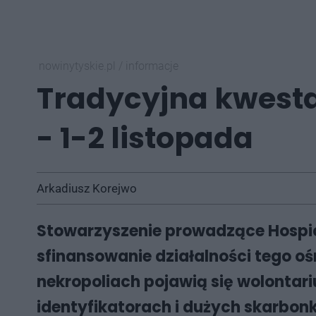
nowinytyskie.pl
/
informacje
Tradycyjna kwesta
- 1-2 listopada
Arkadiusz Korejwo
Stowarzyszenie prowadzące Hospicj
sfinansowanie działalności tego o
nekropoliach pojawią się wolontari
identyfikatorach i dużych skarbon