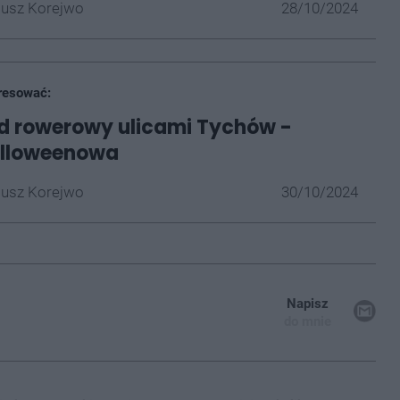
iusz Korejwo
28/10/2024
resować:
d rowerowy ulicami Tychów -
alloweenowa
iusz Korejwo
30/10/2024
Napisz
do mnie