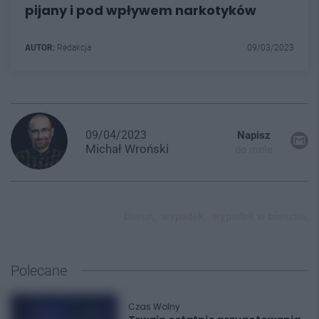
pijany i pod wpływem narkotyków
AUTOR:
Redakcja
09/03/2023
09/04/2023
Napisz
Michał
Wroński
do mnie
bieruń,
wypadek,
wypadek w bieruniu,
Polecane
Czas Wolny