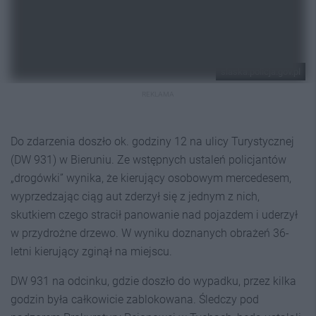
slaska.policja.gov.pl
REKLAMA
Do zdarzenia doszło ok. godziny 12 na ulicy Turystycznej
(DW 931) w Bieruniu. Ze wstępnych ustaleń policjantów
„drogówki” wynika, że kierujący osobowym mercedesem,
wyprzedzając ciąg aut zderzył się z jednym z nich,
skutkiem czego stracił panowanie nad pojazdem i uderzył
w przydrożne drzewo. W wyniku doznanych obrażeń 36-
letni kierujący zginął na miejscu.
DW 931 na odcinku, gdzie doszło do wypadku, przez kilka
godzin była całkowicie zablokowana. Śledczy pod