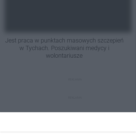
Jest praca w punktach masowych szczepień
w Tychach. Poszukiwani medycy i
wolontariusze
REKLAMA
REKLAMA