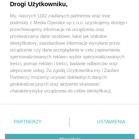
Drogi Użytkowniku,
My, naszych 1162 zaufanych partnerów oraz inne
Wydawca mediów
lokalnych
podmioty z Media Operator sp z.o.o. uzyskujemy dostęp i
przechowujemy informacje na urządzeniu oraz
przetwarzamy dane osobowe, takie jak unikalne
identyfikatory, standardowe informacje wysyłane przez
urządzenie czy dane przeglądania w celu zapewniania
spersonalizowanych reklam, wybór spersonalizowanych
Nie zapomnij
treści, pomiar reklam i treści, badanie odbiorców oraz
zapoznać się z:
polityką prywatności
regulamin korzystania z portali
ulepszanie usług. Za zgodą Użytkownika my i Zaufani
Twoje
miasto
Skontakuj się
z nami
Partnerzy możemy używać dokładnych danych
Piekary Śląskie
Kontakt
geolokalizacyjnych oraz aktywnie skanować
Chorzów
Wydawca
charakterystykę urządzenia do celów identyfikacji.
Tarnowskie Góry
Redakcja
Ruda Śląska
Newsletter
Ponieważ cenimy Twoją prywatność, prosimy o zgodę na
Świętochłowice
Reklama
korzystanie z tych technologii poprzez kliknięcie
Tychy
„Akceptuję”. Zgoda jest dobrowolna i zawsze możesz ją
Bytom
Katowice
zmienić/wycofać klikając przycisk ustawień prywatności
PARTNERZY
USTAWIENIA
Gliwice
znajdujący się w lewym dolnym rogu strony
. Niektóre
Zabrze
Zagłębie
rodzaje przetwarzania danych nie wymagają zgody