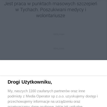
Jest praca w punktach masowych szczepień
w Tychach. Poszukiwani medycy i
wolontariusze
REKLAMA
REKLAMA
Drogi Użytkowniku,
My, naszych 1160 zaufanych partnerów oraz inne
Wydawca mediów
lokalnych
podmioty z Media Operator sp z.o.o. uzyskujemy dostęp i
przechowujemy informacje na urządzeniu oraz
przetwarzamy dane osobowe, takie jak unikalne