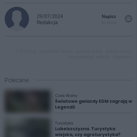
29/07/2024
Napisz
Redakcja
do mnie
112 tychy,
zaginione dzieci,
policja tychy,
policja śląsk,
poszukiwani policja,
zaginieni,
Polecane
Czas Wolny
Światowe gwiazdy EDM zagrają w
Legendii
Turystyka
Lubelszczyzna. Turystyka
wiejska, czy agroturystyka?