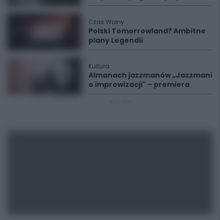
Czas Wolny
Polski Tomorrowland? Ambitne
plany Legendii
Kultura
Almanach jazzmanów „Jazzmani
o improwizacji" – premiera
REKLAMA