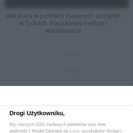
Jest praca w punktach masowych szczepień
w Tychach. Poszukiwani medycy i
wolontariusze
REKLAMA
REKLAMA
Drogi Użytkowniku,
My, naszych 1162 zaufanych partnerów oraz inne
Wydawca mediów
lokalnych
podmioty z Media Operator sp z.o.o. uzyskujemy dostęp i