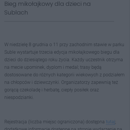
Bieg mikołajkowy dla dzieci na
Sublach
W niedzielę 8 grudnia o 11 przy zachodnim stawie w parku
Suble wystartuje trzecia edycja mikołajkowego biegu dla
dzieci do dziesiątego roku życia. Każdy uczestnik otrzyma
na mecie upominek, dyplom i medal; trasy będą
dostosowane do różnych kategorii wiekowych z podziałem
na chłopców i dziewczynki. Organizatorzy zapewnią też
gorącą czekoladę i herbatę, ciepły posiłek oraz
niespodzianki.
Rejestracja (liczba miejsc ograniczona) dostępna
tutaj
;
dodatkowe informacje dostępne na stronie wydarzenie na