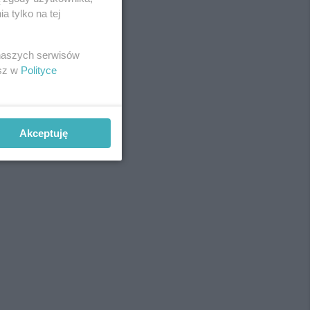
 tylko na tej
 naszych serwisów
esz w
Polityce
Akceptuję