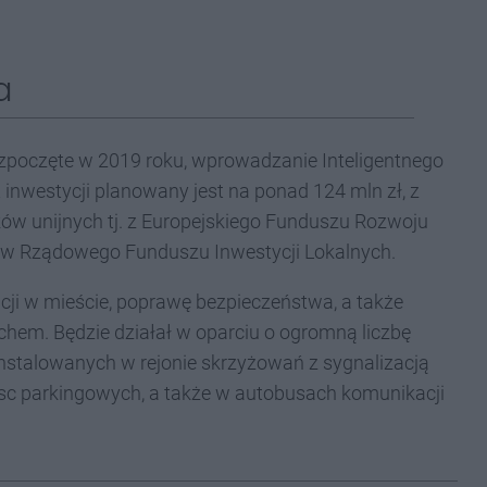
a
rozpoczęte w 2019 roku, wprowadzanie Inteligentnego
nwestycji planowany jest na ponad 124 mln zł, z
ków unijnych tj. z Europejskiego Funduszu Rozwoju
dków Rządowego Funduszu Inwestycji Lokalnych.
ji w mieście, poprawę bezpieczeństwa, a także
hem. Będzie działał w oparciu o ogromną liczbę
nstalowanych w rejonie skrzyżowań z sygnalizacją
sc parkingowych, a także w autobusach komunikacji