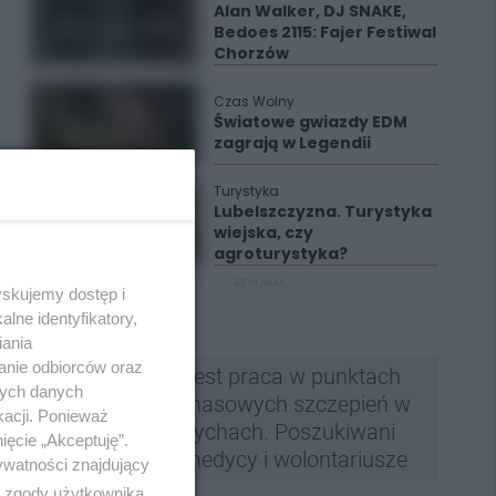
Alan Walker, DJ SNAKE,
Bedoes 2115: Fajer Festiwal
Chorzów
Czas Wolny
Światowe gwiazdy EDM
zagrają w Legendii
Turystyka
Lubelszczyzna. Turystyka
wiejska, czy
agroturystyka?
REKLAMA
yskujemy dostęp i
lne identyfikatory,
iania
anie odbiorców oraz
Jest praca w punktach
nych danych
masowych szczepień w
kacji. Ponieważ
Tychach. Poszukiwani
ięcie „Akceptuję”.
medycy i wolontariusze
ywatności znajdujący
ą zgody użytkownika,