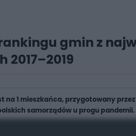
rankingu gmin z naj
h 2017–2019
st na 1 mieszkańca, przygotowany prze
olskich samorządów u progu pandemii.