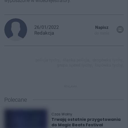
wyposażone w wideorejestratory.
26/01/2022
Napisz
Redakcja
do mnie
policja tychy,
śląska policja,
drogówka tychy,
grupa speed tychy,
łapówka tychy,
REKLAMA
Polecane
Czas Wolny
Trwają ostatnie przygotowania
do Magic Beats Festival