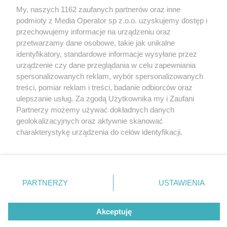
My, naszych 1162 zaufanych partnerów oraz inne
Wydawca mediów
lokalnych
podmioty z Media Operator sp z.o.o. uzyskujemy dostęp i
przechowujemy informacje na urządzeniu oraz
przetwarzamy dane osobowe, takie jak unikalne
identyfikatory, standardowe informacje wysyłane przez
urządzenie czy dane przeglądania w celu zapewniania
spersonalizowanych reklam, wybór spersonalizowanych
Nie zapomnij
treści, pomiar reklam i treści, badanie odbiorców oraz
zapoznać się z:
polityką prywatności
regulamin korzystania z portali
ulepszanie usług. Za zgodą Użytkownika my i Zaufani
Twoje
miasto
Skontakuj się
z nami
Partnerzy możemy używać dokładnych danych
Piekary Śląskie
Kontakt
geolokalizacyjnych oraz aktywnie skanować
Chorzów
Wydawca
charakterystykę urządzenia do celów identyfikacji.
Tarnowskie Góry
Redakcja
Ruda Śląska
Newsletter
Ponieważ cenimy Twoją prywatność, prosimy o zgodę na
Świętochłowice
Reklama
korzystanie z tych technologii poprzez kliknięcie
Tychy
„Akceptuję”. Zgoda jest dobrowolna i zawsze możesz ją
Bytom
Katowice
zmienić/wycofać klikając przycisk ustawień prywatności
PARTNERZY
USTAWIENIA
Gliwice
znajdujący się w lewym dolnym rogu strony
. Niektóre
Zabrze
Zagłębie
rodzaje przetwarzania danych nie wymagają zgody
Akceptuję
użytkownika, ale masz prawo sprzeciwić się takiemu
przetwarzaniu. Preferencje będą miały zastosowania tylko