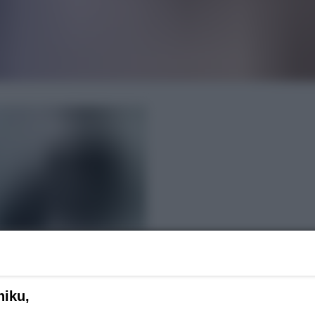
REKLAMA
niku,
a swoim koncie na Facebooku swój start w