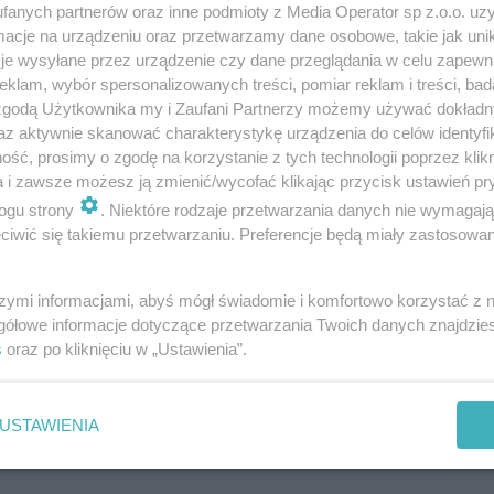
fanych partnerów oraz inne podmioty z Media Operator sp z.o.o. uz
cje na urządzeniu oraz przetwarzamy dane osobowe, takie jak unika
je wysyłane przez urządzenie czy dane przeglądania w celu zapewn
klam, wybór spersonalizowanych treści, pomiar reklam i treści, bad
 zgodą Użytkownika my i Zaufani Partnerzy możemy używać dokład
az aktywnie skanować charakterystykę urządzenia do celów identyfi
ść, prosimy o zgodę na korzystanie z tych technologii poprzez klikn
a i zawsze możesz ją zmienić/wycofać klikając przycisk ustawień pr
ogu strony
. Niektóre rodzaje przetwarzania danych nie wymagaj
iwić się takiemu przetwarzaniu. Preferencje będą miały zastosowania
szymi informacjami, abyś mógł świadomie i komfortowo korzystać z
gółowe informacje dotyczące przetwarzania Twoich danych znajdzi
s
oraz po kliknięciu w „Ustawienia”.
USTAWIENIA