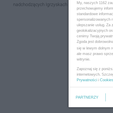
My, naszych 1162 zau
nadchodzących Igrzyskach Olimpijskich.
przechowujemy informa
standardowe informac
spersonalizowanych re
ulepszanie usług. Za
geolokalizacyjnych or
cenimy Twoją prywatno
Zgoda jest dobrowoln
się w lewym dolnym r
ale masz prawo sprzec
witrynie.
Zapoznaj się z poniż
internetowych. Szcze
Prywatności
i
Cookie
PARTNERZY