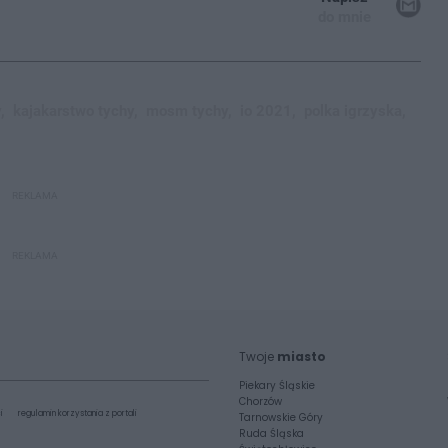
do mnie
,
kajakarstwo tychy,
mosm tychy,
io 2021,
polka igrzyska,
REKLAMA
REKLAMA
Twoje
miasto
Piekary Śląskie
Chorzów
i
regulamin korzystania z portali
Tarnowskie Góry
Ruda Śląska