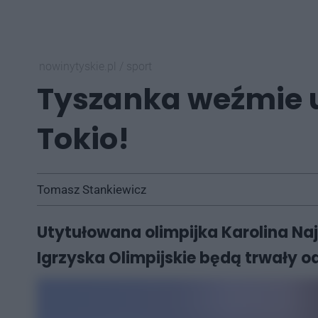
nowinytyskie.pl
/
sport
Tyszanka weźmie u
Tokio!
Tomasz Stankiewicz
Utytułowana olimpijka Karolina Naj
Igrzyska Olimpijskie będą trwały od 