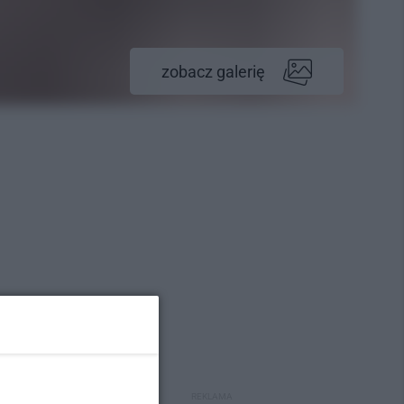
zobacz galerię
REKLAMA