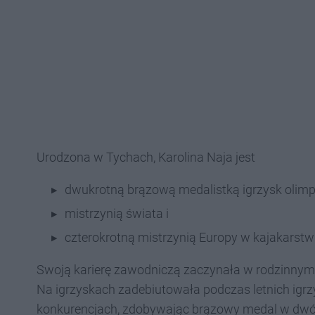
Urodzona w Tychach, Karolina Naja jest
dwukrotną brązową medalistką igrzysk olimpi
mistrzynią świata i
czterokrotną mistrzynią Europy w kajakarstwi
Swoją karierę zawodniczą zaczynała w rodzinnym
Na igrzyskach zadebiutowała podczas letnich igrz
konkurencjach, zdobywając brązowy medal w dwójc