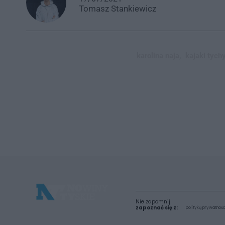
Tomasz
Stankiewicz
karolina naja,
kajaki tychy
Nie zapomnij
zapoznać się z:
polityką prywatnośc