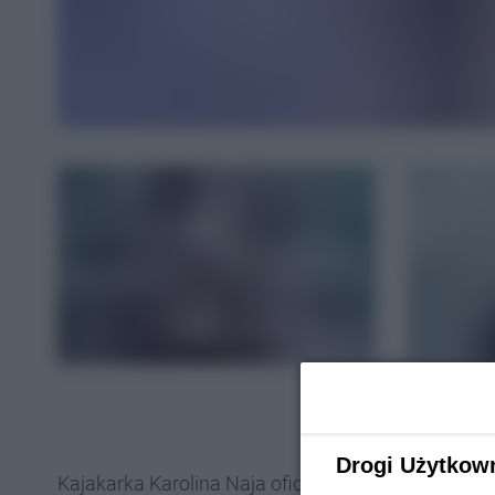
Drogi Użytkow
Kajakarka Karolina Naja oficjalnie potwierdziła n