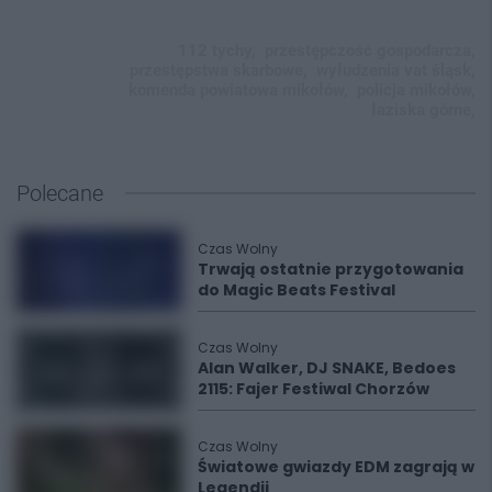
112 tychy,
przestępczość gospodarcza,
przestępstwa skarbowe,
wyłudzenia vat śląsk,
komenda powiatowa mikołów,
policja mikołów,
łaziska górne,
Polecane
Czas Wolny
Trwają ostatnie przygotowania
do Magic Beats Festival
Czas Wolny
Alan Walker, DJ SNAKE, Bedoes
2115: Fajer Festiwal Chorzów
Czas Wolny
Światowe gwiazdy EDM zagrają w
Legendii