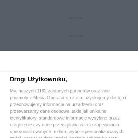
REKLAMA
REKLAMA
Drogi Użytkowniku,
My, naszych 1162 zaufanych partnerów oraz inne
Wydawca mediów
lokalnych
podmioty z Media Operator sp z.o.o. uzyskujemy dostęp i
przechowujemy informacje na urządzeniu oraz
przetwarzamy dane osobowe, takie jak unikalne
identyfikatory, standardowe informacje wysyłane przez
urządzenie czy dane przeglądania w celu zapewniania
spersonalizowanych reklam, wybór spersonalizowanych
Nie zapomnij
treści, pomiar reklam i treści, badanie odbiorców oraz