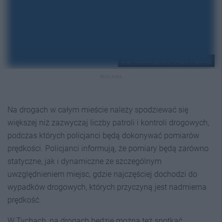
Zdj. ilustracyjne (Policja Śląska)
REKLAMA
Na drogach w całym mieście należy spodziewać się
większej niż zazwyczaj liczby patroli i kontroli drogowych,
podczas których policjanci będą dokonywać pomiarów
prędkości. Policjanci informują, że pomiary będą zarówno
statyczne, jak i dynamiczne ze szczególnym
uwzględnieniem miejsc, gdzie najczęściej dochodzi do
wypadków drogowych, których przyczyną jest nadmierna
prędkość.
W Tychach, na drogach będzie można też spotkać