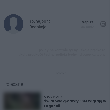
12/08/2022
Napisz
Redakcja
do mnie
policyjne kontrole tychy,
akcja prędkość,
akcja prędkość tychy,
policja tychy,
drogówka tychy,
REKLAMA
Polecane
Czas Wolny
Światowe gwiazdy EDM zagrają w
Legendii