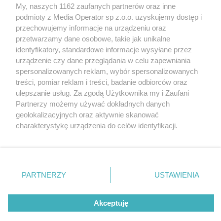
My, naszych 1162 zaufanych partnerów oraz inne
Wydawca mediów
lokalnych
podmioty z Media Operator sp z.o.o. uzyskujemy dostęp i
przechowujemy informacje na urządzeniu oraz
przetwarzamy dane osobowe, takie jak unikalne
identyfikatory, standardowe informacje wysyłane przez
urządzenie czy dane przeglądania w celu zapewniania
spersonalizowanych reklam, wybór spersonalizowanych
Nie zapomnij
treści, pomiar reklam i treści, badanie odbiorców oraz
zapoznać się z:
polityką prywatności
regulamin korzystania z portali
ulepszanie usług. Za zgodą Użytkownika my i Zaufani
Twoje
miasto
Skontakuj się
z nami
Partnerzy możemy używać dokładnych danych
Piekary Śląskie
Kontakt
geolokalizacyjnych oraz aktywnie skanować
Chorzów
Wydawca
charakterystykę urządzenia do celów identyfikacji.
Tarnowskie Góry
Redakcja
Ruda Śląska
Newsletter
Ponieważ cenimy Twoją prywatność, prosimy o zgodę na
Świętochłowice
Reklama
korzystanie z tych technologii poprzez kliknięcie
Tychy
„Akceptuję”. Zgoda jest dobrowolna i zawsze możesz ją
Bytom
Katowice
zmienić/wycofać klikając przycisk ustawień prywatności
PARTNERZY
USTAWIENIA
Gliwice
znajdujący się w lewym dolnym rogu strony
. Niektóre
Zabrze
Zagłębie
rodzaje przetwarzania danych nie wymagają zgody
Akceptuję
użytkownika, ale masz prawo sprzeciwić się takiemu
przetwarzaniu. Preferencje będą miały zastosowania tylko