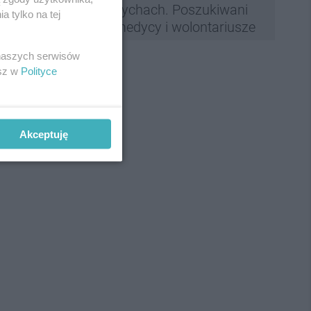
Tychach. Poszukiwani
 tylko na tej
medycy i wolontariusze
 naszych serwisów
esz w
Polityce
Akceptuję