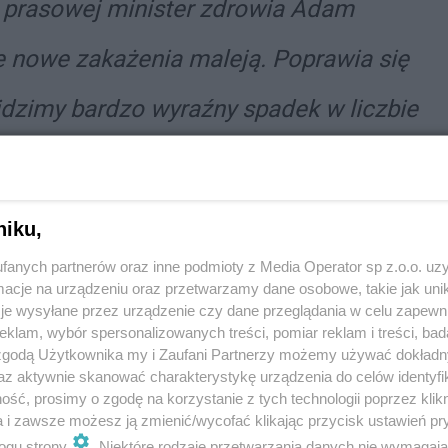
i prasowej minister zdrowia Adam
ie nowe zakażenia maleją. Poprawia się
Widzimy bardzo wyraźny spadek w liczbie
jentów z objawami przychodzi do
nister.
niku,
fanych partnerów oraz inne podmioty z Media Operator sp z.o.o. uz
cje na urządzeniu oraz przetwarzamy dane osobowe, takie jak unika
je wysyłane przez urządzenie czy dane przeglądania w celu zapewn
bą, zarówno jeśli chodzi o liczbę nowych zakażeń,
klam, wybór spersonalizowanych treści, pomiar reklam i treści, bad
9.
 zgodą Użytkownika my i Zaufani Partnerzy możemy używać dokład
az aktywnie skanować charakterystykę urządzenia do celów identyfi
i od regionu Polski.
ść, prosimy o zgodę na korzystanie z tych technologii poprzez klikn
a i zawsze możesz ją zmienić/wycofać klikając przycisk ustawień pr
ostrzenia związane z
ogu strony
. Niektóre rodzaje przetwarzania danych nie wymagaj