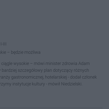
-III
skie – będzie możliwa
est ciągle wysokie – mówi minister zdrowia Adam
y bardziej szczegółowy plan dotyczący różnych
anży gastronomicznej, hotelarskiej - dodał członek
my instytucje kultury - mówił Niedzielski.