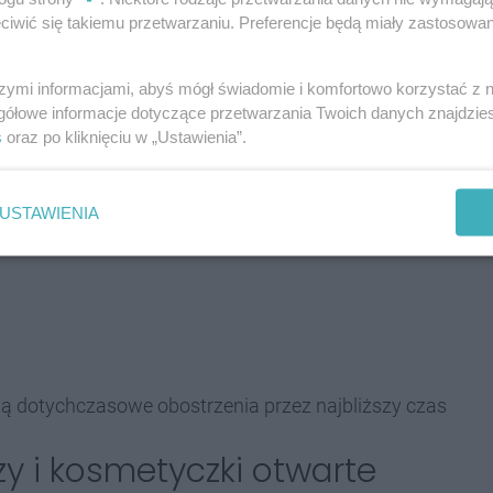
iwić się takiemu przetwarzaniu. Preferencje będą miały zastosowania
rzymane
szymi informacjami, abyś mógł świadomie i komfortowo korzystać z
gółowe informacje dotyczące przetwarzania Twoich danych znajdzi
 dzienna liczba zakażeń na 100 tys. mieszkańców
s
oraz po kliknięciu w „Ustawienia”.
USTAWIENIA
 dotychczasowe obostrzenia przez najbliższy czas
erzy i kosmetyczki otwarte