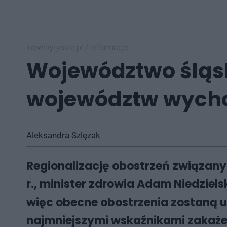
nowinytyskie.pl
/
informacje
Województwo śląsk
województw wycho
Aleksandra Szlęzak
Regionalizację obostrzeń związanyc
r., minister zdrowia Adam Niedziel
więc obecne obostrzenia zostaną u
najmniejszymi wskaźnikami zakaże