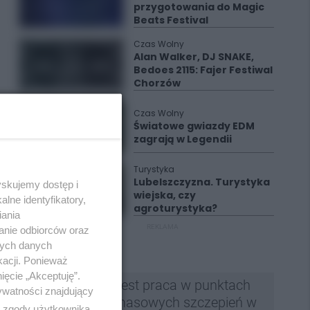
przygotowania do Magic
Beats Festival
Czas Wolny
Alan Walker, DJ SNAKE,
Bedoes 2115: Fajer Festiwal
Chorzów
Czas Wolny
Światowe gwiazdy EDM
zagrają w Legendii
Turystyka
Lubelszczyzna. Turystyka
yskujemy dostęp i
wiejska, czy
lne identyfikatory,
agroturystyka?
iania
REKLAMA
anie odbiorców oraz
nych danych
kacji. Ponieważ
ięcie „Akceptuję”.
Jest praca w punktach
ywatności znajdujący
masowych szczepień w
ą zgody użytkownika,