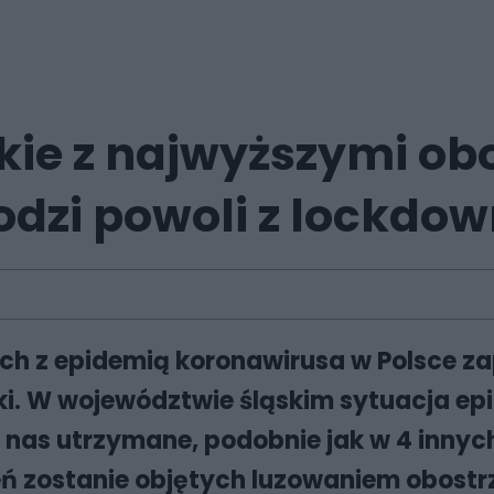
ie z najwyższymi obos
dzi powoli z lockdo
h z epidemią koronawirusa w Polsce zapo
ski. W województwie śląskim sytuacja ep
 nas utrzymane, podobnie jak w 4 inny
ń zostanie objętych luzowaniem obostr