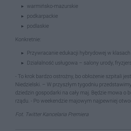
warmińsko-mazurskie
podkarpackie
podlaskie
Konkretnie:
Przywracanie edukacji hybrydowej w klasach I
Działalność usługowa – salony urody, fryzjer
- To krok bardzo ostrożny, bo obłożenie szpitali j
Niedzielski. – W przyszłym tygodniu przedstawim
dziedzin gospodarki na cały maj. Będzie mowa o br
rządu. - Po weekendzie majowym najpewniej otworzy
Fot. Twitter Kancelaria Premiera