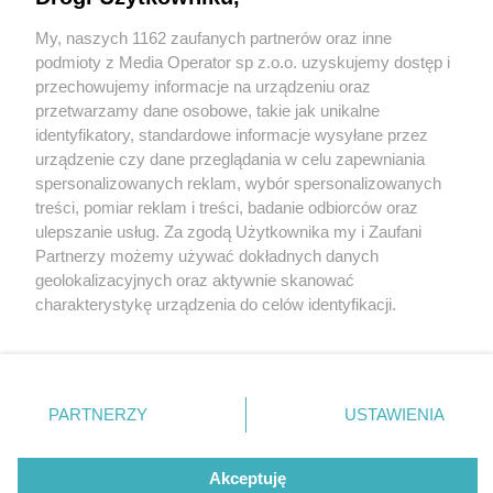
Kobiórze. PiS uparcie blokował otwarcie
My, naszych 1162 zaufanych partnerów oraz inne
Wydawca mediów
lokalnych
podmioty z Media Operator sp z.o.o. uzyskujemy dostęp i
przechowujemy informacje na urządzeniu oraz
przetwarzamy dane osobowe, takie jak unikalne
identyfikatory, standardowe informacje wysyłane przez
4 / 9
urządzenie czy dane przeglądania w celu zapewniania
spersonalizowanych reklam, wybór spersonalizowanych
Dom seniora "Dobre Miejsce"
Nie zapomnij
treści, pomiar reklam i treści, badanie odbiorców oraz
zapoznać się z:
polityką prywatności
regulamin korzystania z portali
ulepszanie usług. Za zgodą Użytkownika my i Zaufani
w Kobiórze
Twoje
miasto
Skontakuj się
z nami
Partnerzy możemy używać dokładnych danych
Piekary Śląskie
Kontakt
geolokalizacyjnych oraz aktywnie skanować
Chorzów
Wydawca
charakterystykę urządzenia do celów identyfikacji.
Tarnowskie Góry
Redakcja
Ruda Śląska
Newsletter
Ponieważ cenimy Twoją prywatność, prosimy o zgodę na
Świętochłowice
Reklama
korzystanie z tych technologii poprzez kliknięcie
Tychy
„Akceptuję”. Zgoda jest dobrowolna i zawsze możesz ją
Bytom
Katowice
zmienić/wycofać klikając przycisk ustawień prywatności
REKLAMA
PARTNERZY
USTAWIENIA
Gliwice
znajdujący się w lewym dolnym rogu strony
. Niektóre
Zabrze
Zagłębie
rodzaje przetwarzania danych nie wymagają zgody
użytkownika, ale masz prawo sprzeciwić się takiemu
Akceptuję