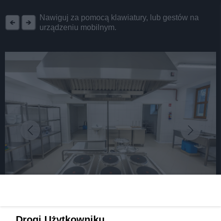
REKLAMA
Nawiguj za pomocą klawiatury, lub gestów na
urządzeniu mobilnym.
fot: UM Tychy
Wojewoda „przyklepał” tyski DPS dla seniorów w
Drogi Użytkowniku,