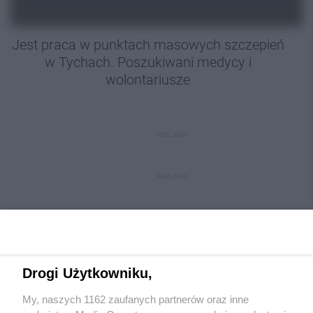
Jest praca w punktach masowych szczepień
w Tychach. Poszukiwani medycy i
wolontariusze
REKLAMA
REKLAMA
Drogi Użytkowniku,
My, naszych 1162 zaufanych partnerów oraz inne
Wydawca mediów
lokalnych