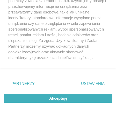
podmioty z Media Operator sp z.o.o. uzyskujemy dostęp i
przechowujemy informacje na urządzeniu oraz
przetwarzamy dane osobowe, takie jak unikalne
identyfikatory, standardowe informacje wysyłane przez
urządzenie czy dane przeglądania w celu zapewniania
spersonalizowanych reklam, wybór spersonalizowanych
Nie zapomnij
treści, pomiar reklam i treści, badanie odbiorców oraz
zapoznać się z:
polityką prywatności
regulamin korzystania z portali
ulepszanie usług. Za zgodą Użytkownika my i Zaufani
Twoje
miasto
Skontakuj się
z nami
Partnerzy możemy używać dokładnych danych
Piekary Śląskie
Kontakt
geolokalizacyjnych oraz aktywnie skanować
Chorzów
Wydawca
charakterystykę urządzenia do celów identyfikacji.
Tarnowskie Góry
Redakcja
Ruda Śląska
Newsletter
Ponieważ cenimy Twoją prywatność, prosimy o zgodę na
Świętochłowice
Reklama
korzystanie z tych technologii poprzez kliknięcie
Tychy
„Akceptuję”. Zgoda jest dobrowolna i zawsze możesz ją
Bytom
Katowice
zmienić/wycofać klikając przycisk ustawień prywatności
PARTNERZY
USTAWIENIA
Gliwice
znajdujący się w lewym dolnym rogu strony
. Niektóre
Zabrze
Zagłębie
rodzaje przetwarzania danych nie wymagają zgody
Akceptuję
użytkownika, ale masz prawo sprzeciwić się takiemu
przetwarzaniu. Preferencje będą miały zastosowania tylko
na tej witrynie.