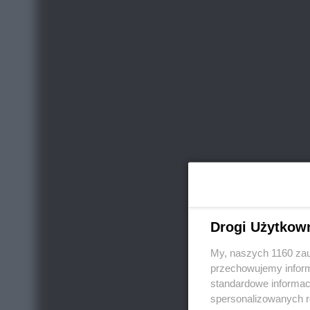
Drogi Użytkow
My, naszych 1160 zau
przechowujemy informa
standardowe informac
spersonalizowanych re