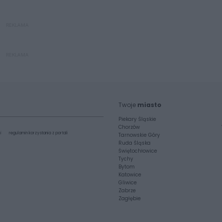
REKLAMA
REKLAMA
Twoje
miasto
Piekary Śląskie
Chorzów
i
regulamin korzystania z portali
Tarnowskie Góry
Ruda Śląska
Świętochłowice
Tychy
Bytom
Katowice
Gliwice
Zabrze
Zagłębie