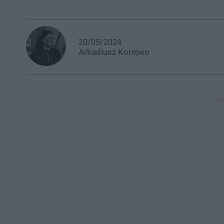
20/05/2024
Arkadiusz
Korejwo
xii t