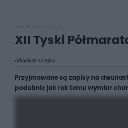
nowinytyskie.pl
/
sport
XII Tyski Półmarat
Arkadiusz Korejwo
Przyjmowane są zapisy na dwunastą
podobnie jak rok temu wymiar char