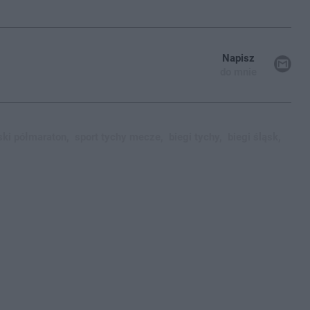
Napisz
do mnie
yski półmaraton,
sport tychy mecze,
biegi tychy,
biegi śląsk,