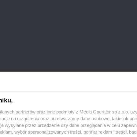
niku,
fanych partnerów oraz inne podmioty z Media Operator sp z.o.o. uz
cje na urządzeniu oraz przetwarzamy dane osobowe, takie jak unika
je wysyłane przez urządzenie czy dane przeglądania w celu zapewn
klam, wybór spersonalizowanych treści, pomiar reklam i treści, bad