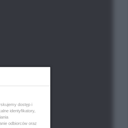
yskujemy dostęp i
lne identyfikatory,
iania
anie odbiorców oraz