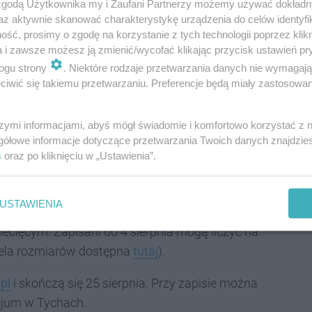
 zgodą Użytkownika my i Zaufani Partnerzy możemy używać dokład
az aktywnie skanować charakterystykę urządzenia do celów identyfi
ść, prosimy o zgodę na korzystanie z tych technologii poprzez klikn
a i zawsze możesz ją zmienić/wycofać klikając przycisk ustawień pr
ogu strony
. Niektóre rodzaje przetwarzania danych nie wymagaj
iwić się takiemu przetwarzaniu. Preferencje będą miały zastosowania
REKLAMA
szymi informacjami, abyś mógł świadomie i komfortowo korzystać z
ocańskiego i przez większą część tyskiego
gółowe informacje dotyczące przetwarzania Twoich danych znajdzi
s
oraz po kliknięciu w „Ustawienia”.
letycznej przy Edukacji. Obok biegaczy pojawi się
co tajemnicą; całość uzupełnią atrakcje towarzyszące.
USTAWIENIA
asyfikacje dla drużyn, dwuosobowych sztafet, dzieci
ecięcym. Zapisani do 4 sierpnia mogą liczyć na
bela rozmiarów dostępna
tutaj
).
pl
i skończą się 25 sierpnia. Przy zapisie można
icjum w Tychach.