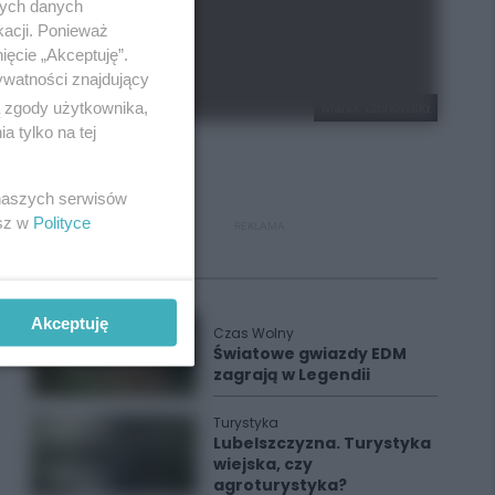
nych danych
kacji. Ponieważ
ięcie „Akceptuję”.
ywatności znajdujący
ą zgody użytkownika,
Marek Cichowski
 tylko na tej
 naszych serwisów
esz w
Polityce
REKLAMA
Polecane
Akceptuję
Czas Wolny
Światowe gwiazdy EDM
zagrają w Legendii
Turystyka
Lubelszczyzna. Turystyka
wiejska, czy
agroturystyka?