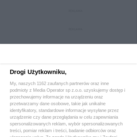
REKLAMA
REKLAMA
Drogi Użytkowniku,
My, naszych 1162 zaufanych partnerów oraz inne
Wydawca mediów
lokalnych
podmioty z Media Operator sp z.o.o. uzyskujemy dostęp i
przechowujemy informacje na urządzeniu oraz
przetwarzamy dane osobowe, takie jak unikalne
identyfikatory, standardowe informacje wysyłane przez
urządzenie czy dane przeglądania w celu zapewniania
spersonalizowanych reklam, wybór spersonalizowanych
Nie zapomnij
treści, pomiar reklam i treści, badanie odbiorców oraz
zapoznać się z:
polityką prywatności
regulamin korzystania z portali
ulepszanie usług. Za zgodą Użytkownika my i Zaufani