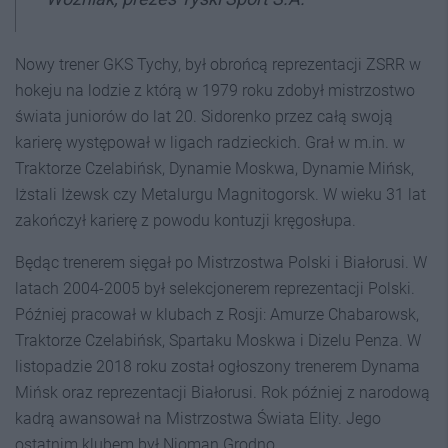
Nowy trener GKS Tychy, był obrońcą reprezentacji ZSRR w
hokeju na lodzie z którą w 1979 roku zdobył mistrzostwo
świata juniorów do lat 20. Sidorenko przez całą swoją
karierę występował w ligach radzieckich. Grał w m.in. w
Traktorze Czelabińsk, Dynamie Moskwa, Dynamie Mińsk,
Iżstali Iżewsk czy Metalurgu Magnitogorsk. W wieku 31 lat
zakończył karierę z powodu kontuzji kręgosłupa.
Będąc trenerem sięgał po Mistrzostwa Polski i Białorusi. W
latach 2004-2005 był selekcjonerem reprezentacji Polski.
Później pracował w klubach z Rosji: Amurze Chabarowsk,
Traktorze Czelabińsk, Spartaku Moskwa i Dizelu Penza. W
listopadzie 2018 roku został ogłoszony trenerem Dynama
Mińsk oraz reprezentacji Białorusi. Rok później z narodową
kadrą awansował na Mistrzostwa Świata Elity. Jego
ostatnim klubem był Nioman Grodno.