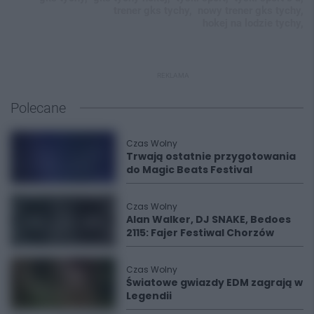
trener gks tychy,
nowy trener gks tychy,
hokej na lodzie tychy,
REKLAMA
Polecane
Czas Wolny
Trwają ostatnie przygotowania
do Magic Beats Festival
Czas Wolny
Alan Walker, DJ SNAKE, Bedoes
2115: Fajer Festiwal Chorzów
Czas Wolny
Światowe gwiazdy EDM zagrają w
Legendii