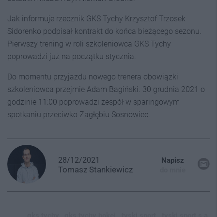
Jak informuje rzecznik GKS Tychy Krzysztof Trzosek
Sidorenko podpisał kontrakt do końca bieżącego sezonu.
Pierwszy trening w roli szkoleniowca GKS Tychy
poprowadzi już na początku stycznia.
Do momentu przyjazdu nowego trenera obowiązki
szkoleniowca przejmie Adam Bagiński. 30 grudnia 2021 o
godzinie 11:00 poprowadzi zespół w sparingowym
spotkaniu przeciwko Zagłębiu Sosnowiec.
28/12/2021
Napisz
Tomasz
Stankiewicz
do mnie
gks tychy,
gks tychy hokej,
tyski sport,
tyski sport s a,