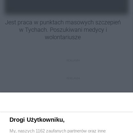
Jest praca w punktach masowych szczepień
w Tychach. Poszukiwani medycy i
wolontariusze
REKLAMA
REKLAMA
Drogi Użytkowniku,
My, naszych 1162 zaufanych partnerów oraz inne