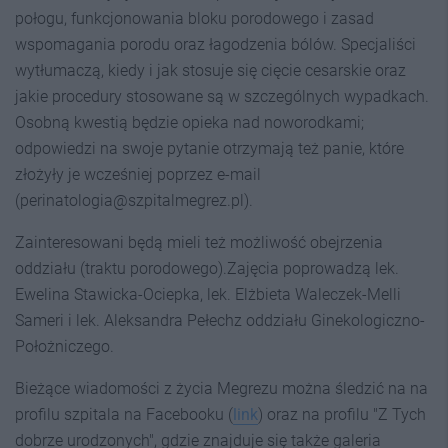
połogu, funkcjonowania bloku porodowego i zasad
wspomagania porodu oraz łagodzenia bólów. Specjaliści
wytłumaczą, kiedy i jak stosuje się cięcie cesarskie oraz
jakie procedury stosowane są w szczególnych wypadkach.
Osobną kwestią będzie opieka nad noworodkami;
odpowiedzi na swoje pytanie otrzymają też panie, które
złożyły je wcześniej poprzez e-mail
(perinatologia@szpitalmegrez.pl).
Zainteresowani będą mieli też możliwość obejrzenia
oddziału (traktu porodowego).Zajęcia poprowadzą lek.
Ewelina Stawicka-Ociepka, lek. Elżbieta Waleczek-Melli
Sameri i lek. Aleksandra Pełechz oddziału Ginekologiczno-
Położniczego.
Bieżące wiadomości z życia Megrezu można śledzić na na
profilu szpitala na Facebooku (
link
) oraz na profilu "Z Tych
dobrze urodzonych", gdzie znajduje się także galeria