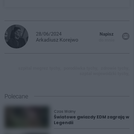
28/06/2024
Napisz
Arkadiusz
Korejwo
do mnie
szpital megrez tychy,
porodówka tychy,
zdrowie tychy,
szptal wojewódzki tychy,
Polecane
Czas Wolny
Światowe gwiazdy EDM zagrają w
Legendii