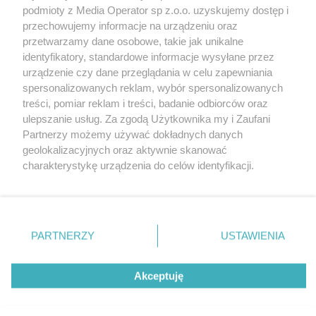
Wydawca mediów
lokalnych
podmioty z Media Operator sp z.o.o. uzyskujemy dostęp i
przechowujemy informacje na urządzeniu oraz
przetwarzamy dane osobowe, takie jak unikalne
identyfikatory, standardowe informacje wysyłane przez
urządzenie czy dane przeglądania w celu zapewniania
spersonalizowanych reklam, wybór spersonalizowanych
Nie zapomnij
treści, pomiar reklam i treści, badanie odbiorców oraz
zapoznać się z:
polityką prywatności
regulamin korzystania z portali
ulepszanie usług. Za zgodą Użytkownika my i Zaufani
Twoje
miasto
Skontakuj się
z nami
Partnerzy możemy używać dokładnych danych
Piekary Śląskie
Kontakt
geolokalizacyjnych oraz aktywnie skanować
Chorzów
Wydawca
charakterystykę urządzenia do celów identyfikacji.
Tarnowskie Góry
Redakcja
Ruda Śląska
Newsletter
Ponieważ cenimy Twoją prywatność, prosimy o zgodę na
Świętochłowice
Reklama
korzystanie z tych technologii poprzez kliknięcie
Tychy
„Akceptuję”. Zgoda jest dobrowolna i zawsze możesz ją
Bytom
Katowice
zmienić/wycofać klikając przycisk ustawień prywatności
PARTNERZY
USTAWIENIA
Gliwice
znajdujący się w lewym dolnym rogu strony
. Niektóre
Zabrze
Zagłębie
rodzaje przetwarzania danych nie wymagają zgody
Akceptuję
użytkownika, ale masz prawo sprzeciwić się takiemu
przetwarzaniu. Preferencje będą miały zastosowania tylko
na tej witrynie.